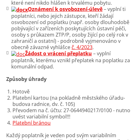
které není nikdo hlášen k trvalému pobytu.
Oznámení k osvobození-úlevě
– vyplní ti
poplatníci, nebo jejich zástupce, kteří žádají
osvobození od poplatku (např. osoby dlouhodobě
pobývající v zařízeních poskytujících ústavní péči,
osoby s průkazem ZTP/P, osoby žijící po celý rok v
zahraničí a ostatní) - podrobně vyjmenováno v
obecně závazné vyhlášce
č. 4/2023
.
Žádost o vrácení přeplatku
– vyplní
poplatník, kterému vznikl přeplatek na poplatku za
komunální odpad.
Způsoby úhrady
Hotově
Platební kartou (na pokladně městského úřadu-
budova radnice, dv. č. 105)
Převodem na č. účtu: 27-0644940217/0100 - nutno
uvést variabilní symbol!!!
Platební bránou
Každý poplatník je veden pod svým variabilním