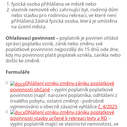
fyzická osoba přihlášena ve městě nebo
vlastník nemovité věci zahrnující byt, rodinný dům
nebo stavbu pro rodinnou rekreaci, ve které není
přihlášená žádná fyzická osoba, která je umístěna
na území města.
Ohlašovací povinnost –
poplatník je povinen ohlásit
správci poplatku vznik, zánik nebo změnu své
poplatkové povinnosti nejpozději do 15 dnů ode dne,
kdy mu povinnost platit poplatek vznikla, zanikla nebo
došlo ke změně.
Formuláře
Ohlášení vzniku-změny-zániku poplatkové
povinnosti občané
– vyplní poplatník poplatkové
povinnosti (např. narození poplatníka, odhlášení z
trvalého pobytu, ostatní změny) - podrobně
vyjmenováno v obecně závazné vyhlášce
č. 4/2023
.
Ohlášení vzniku-změny-zániku poplatkové
povinnosti stavby určené k rekreaci byty a RD
–
vyplní poplatník mající ve vlastnictví nemovitost, ve