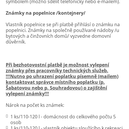
symbolem (možno sdělit telefonicky nebo e-mailem).
Známky na popelnice /kontejnery/
Vlastník popelnice se při platbě přihlásí o známku na
popelnici. Známky na společně používané nádoby /u
bytových a činžovních domů/ vyzvedne domovní
důvěrník.
Při bezhotovostní platbě je možnost vylepení
známky přes pracovníky technických služeb.
!!!Nutno po uhrazení poplatku písemně (mailem)
kontaktovat správce místního poplatku (p.
Šabatovou nebo p. Souhradovou) o zajištění
vylepení známky!!!
Nárok na počet ks známek:
1 ks/110-120 l - domácnost do celkového počtu 5
osob
1 ks/110-120 l - vlastník objektu sloužícího k rekreaci