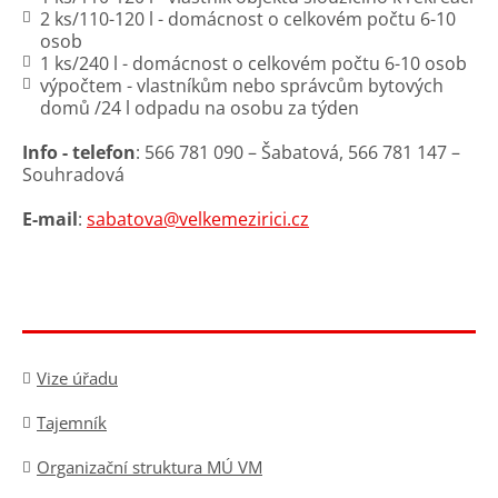
2 ks/110-120 l - domácnost o celkovém počtu 6-10
osob
1 ks/240 l - domácnost o celkovém počtu 6-10 osob
výpočtem - vlastníkům nebo správcům bytových
domů /24 l odpadu na osobu za týden
Info - telefon
: 566 781 090 – Šabatová, 566 781 147 –
Souhradová
E-mail
:
sabatova@velkemezirici.cz
Vize úřadu
Tajemník
Organizační struktura MÚ VM