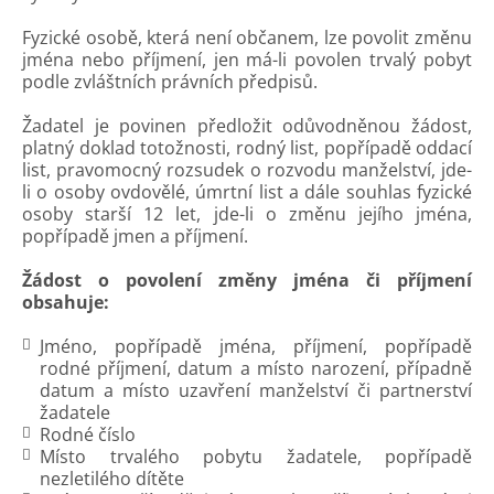
Fyzické osobě, která není občanem, lze povolit změnu
jména nebo příjmení, jen má-li povolen trvalý pobyt
podle zvláštních právních předpisů.
Žadatel je povinen předložit odůvodněnou žádost,
platný doklad totožnosti, rodný list, popřípadě oddací
list, pravomocný rozsudek o rozvodu manželství, jde-
li o osoby ovdovělé, úmrtní list a dále souhlas fyzické
osoby starší 12 let, jde-li o změnu jejího jména,
popřípadě jmen a příjmení.
Žádost o povolení změny jména či příjmení
obsahuje:
Jméno, popřípadě jména, příjmení, popřípadě
rodné příjmení, datum a místo narození, případně
datum a místo uzavření manželství či partnerství
žadatele
Rodné číslo
Místo trvalého pobytu žadatele, popřípadě
nezletilého dítěte