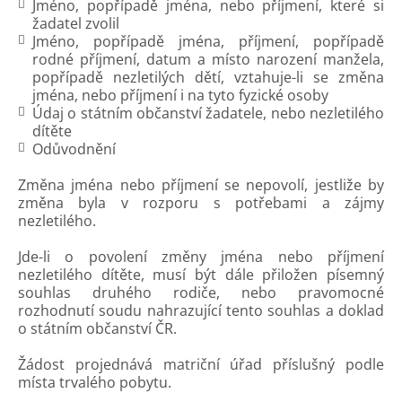
Jméno, popřípadě jména, nebo příjmení, které si
žadatel zvolil
Jméno, popřípadě jména, příjmení, popřípadě
rodné příjmení, datum a místo narození manžela,
popřípadě nezletilých dětí, vztahuje-li se změna
jména, nebo příjmení i na tyto fyzické osoby
Údaj o státním občanství žadatele, nebo nezletilého
dítěte
Odůvodnění
Změna jména nebo příjmení se nepovolí, jestliže by
změna byla v rozporu s potřebami a zájmy
nezletilého.
Jde-li o povolení změny jména nebo příjmení
nezletilého dítěte, musí být dále přiložen písemný
souhlas druhého rodiče, nebo pravomocné
rozhodnutí soudu nahrazující tento souhlas a doklad
o státním občanství ČR.
Žádost projednává matriční úřad příslušný podle
místa trvalého pobytu.