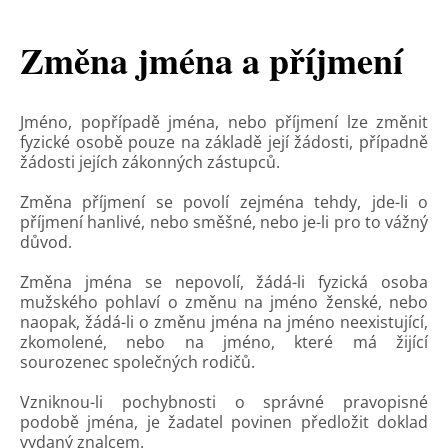
Změna jména a příjmení
Jméno, popřípadě jména, nebo příjmení lze změnit
fyzické osobě pouze na základě její žádosti, případně
žádosti jejích zákonných zástupců.
Změna příjmení se povolí zejména tehdy, jde-li o
příjmení hanlivé, nebo směšné, nebo je-li pro to vážný
důvod.
Změna jména se nepovolí, žádá-li fyzická osoba
mužského pohlaví o změnu na jméno ženské, nebo
naopak, žádá-li o změnu jména na jméno neexistující,
zkomolené, nebo na jméno, které má žijící
sourozenec společných rodičů.
Vzniknou-li pochybnosti o správné pravopisné
podobě jména, je žadatel povinen předložit doklad
vydaný znalcem.