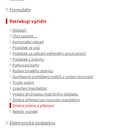
Formuláře
Potřebuji vyřídit
Doklady
Chci zaplatit ...
Komunální odpad
Poplatek ze psů
Poplatek za užívání veřejného prostranství
Poplatek z pobytu
Parkovací karty
Rušení trvalého pobytu
Souhlasné prohlášení rodičů o určení otcovství
Trvalý pobyt
Uzavření manželství
Vydání druhopisu matričního dokladu
Změna příjmení po rozvodu manželství
Změna jména a příjmení
Registr vozidel
Elektronická podatelna