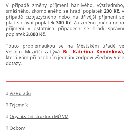
V případě změny příjmení hanlivého, výstředního,
směšného, zkomoleného se hradí poplatek
200 Kč
, v
případě cizojazyčného nebo na dřívější příjmení se
platí správní poplatek
300 Kč
. Za změnu jména nebo
příjmení v ostatních případech se hradí správní
poplatek
3.000 Kč
.
Touto problematikou se na Městském úřadě ve
Velkém Meziříčí zabývá
Bc. Kateřina Komínková
,
která Vám při osobním jednání zodpoví všechny Vaše
dotazy.
Vize úřadu
Tajemník
Organizační struktura MÚ VM
Odbory