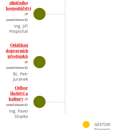
silničního
hospodářství
(9
zaměstnanců)
Ing. Jiří
Pospíchal
Oddělení
dopravních
přestupků
(6
zaměstnanců)
Bc. Petr
Juránek
Odbor
školství a
kultury
(8
zaměstnanců)
Ing. Pavel
Stupka
GESTOR:
Starosta