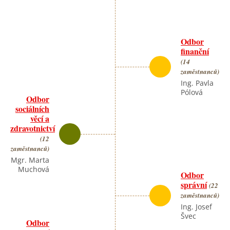
Odbor
finanční
(14
zaměstnanců)
Ing. Pavla
Pólová
Odbor
sociálních
věcí a
zdravotnictví
(12
zaměstnanců)
Mgr. Marta
Muchová
Odbor
správní
(22
zaměstnanců)
Ing. Josef
Švec
Odbor