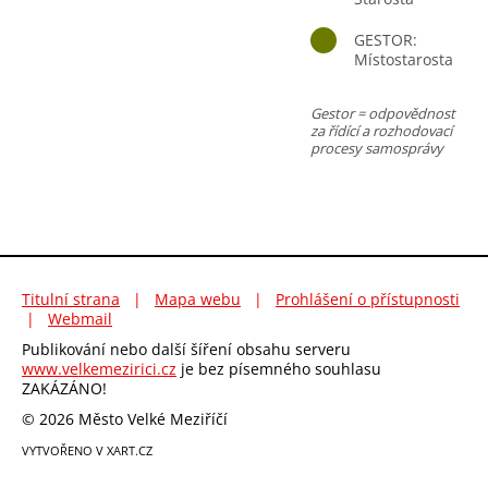
GESTOR:
Místostarosta
Gestor = odpovědnost
za řídící a rozhodovací
procesy samosprávy
Titulní strana
|
Mapa webu
|
Prohlášení o přístupnosti
|
Webmail
Publikování nebo další šíření obsahu serveru
www.velkemezirici.cz
je bez písemného souhlasu
ZAKÁZÁNO!
© 2026 Město Velké Meziříčí
VYTVOŘENO V XART.CZ