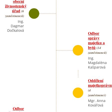
obecní
živnostenský
úřad
(6
zaměstnanců)
Ing.
Dagmar
Dočkalová
Odbor
správy
majetku a
bytů
(14
zaměstnanců)
Ing.
Magdaléna
Kašparová
Oddělení
majetkoprávn
(4
zaměstnanci)
Mgr. Anna
Kovářová
Odbor