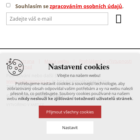
Souhlasím se
zpracováním osobních údajů
.
Titulní strana
|
Mapa webu
|
Prohlášení o přístupnosti
Nastavení cookies
|
Webmail
Publikování nebo další šíření obsahu serveru
Vítejte na našem webu!
www.velkemezirici.cz
je bez písemného souhlasu
Potřebujeme nastavit cookies a související technologie, aby
ZAKÁZÁNO!
zobrazovaný obsah odpovídal vašim potřebám a vy na webu nalezli
přesně to, co potřebujete. Soubory cookies používané na našem
© 2026 Město Velké Meziříčí
webu
nikdy neslouží ke zjišťování totožnosti uživatelů stránek
.
VYTVOŘENO V XART.CZ
Přijmout všechny cookies
Nastavit