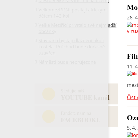
Město Velké Meziříčí hledá účetní
Mod
Velkomeziříčští posílají africkým
dětem 142 kol
26. 4
Velké Meziříčí přivítalo své nejmladší
občánky
Stavbaři chystají dláždění okolí
kostela. Průchod bude dočasně
uzavřen
Fil
Náměstí bude neprůjezdné
11. 4
mezi
Sledujte náš
YOUTUBE kanál
Číst 
Fanděte nám na
Ozn
FACEBOOKU
5. 4.