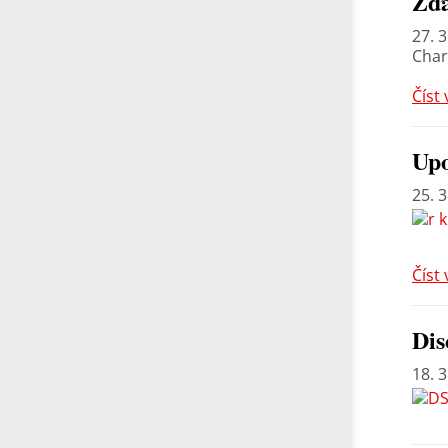
Žďá
27. 3
Char
Číst 
Up
25. 3
Číst 
Dis
18. 3