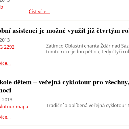
 2013
Číst více...
bní asistenci je možné využít již čtvrtým r
 2013
Zatímco Oblastní charita Žďár nad Sáza
tomto roce jednu pětinu, tedy čtyři ro
více...
kole dětem – veřejná cyklotour pro všechny
moci
. 2013
Tradiční a oblíbená veřejná cyklotour
více...