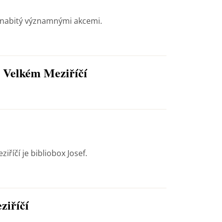
 nabitý významnými akcemi.
e Velkém Meziříčí
říčí je bibliobox Josef.
ziříčí