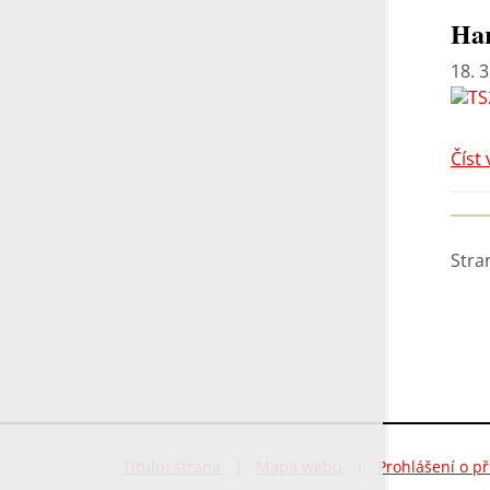
Har
18. 3
Číst 
Stra
Titulní strana
|
Mapa webu
|
Prohlášení o př