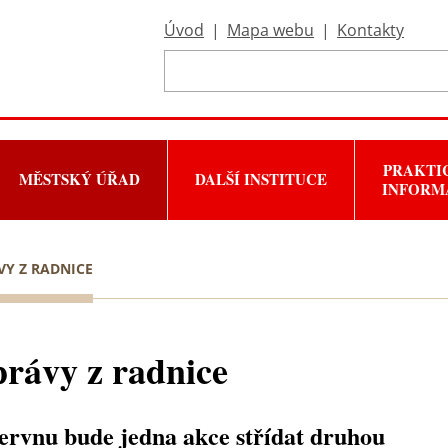
Úvod
|
Mapa webu
|
Kontakty
PRAKTI
MĚSTSKÝ ÚŘAD
DALŠÍ INSTITUCE
INFORM
VY Z RADNICE
rávy z radnice
ervnu bude jedna akce střídat druhou