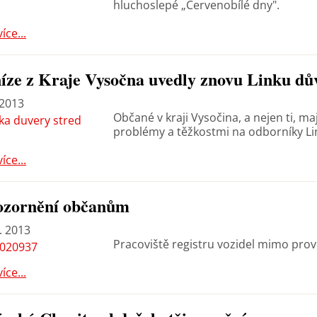
hluchoslepé „Červenobílé dny".
více...
íze z Kraje Vysočna uvedly znovu Linku d
 2013
Občané v kraji Vysočina, a nejen ti, m
problémy a těžkostmi na odborníky Li
více...
ozornění občanům
. 2013
Pracoviště registru vozidel mimo prov
více...