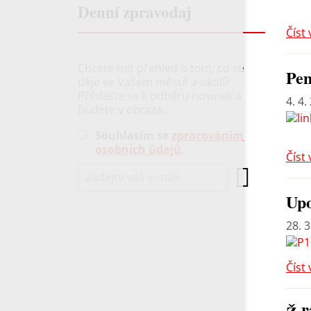
Denní zpravodaj
Číst 
Chcete mít přehled o tom, co se
Pen
děje ve Vašem městě a okolí?
Přihlaste se k odběru novinek a
4. 4.
budete v obraze.
Souhlasím se
zpracováním
osobních údajů
.
Číst 
Up
28. 3
Číst 