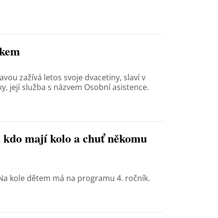
okem
vou zažívá letos svoje dvacetiny, slaví v
ky, její služba s názvem Osobní asistence.
, kdo mají kolo a chuť někomu
 Na kole dětem má na programu 4. ročník.