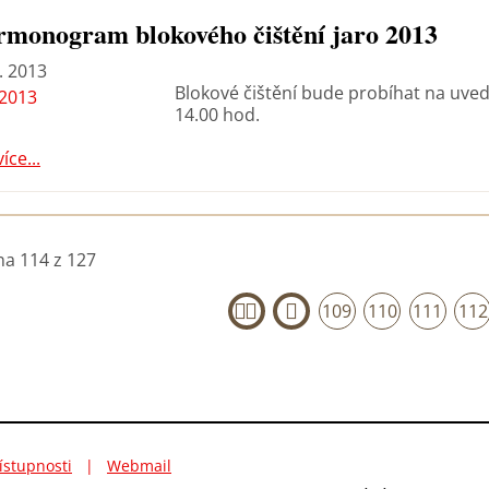
monogram blokového čištění jaro 2013
. 2013
Blokové čištění bude probíhat na uve
14.00 hod.
více...
na 114 z 127
109
110
111
112
«
‹
ístupnosti
|
Webmail