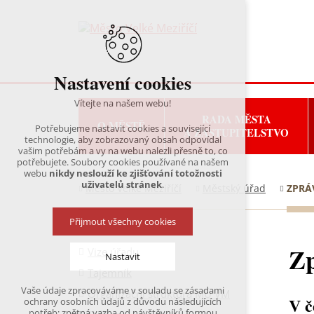
Nastavení cookies
Vítejte na našem webu!
RADA MĚSTA
O MĚSTĚ
Potřebujeme nastavit cookies a související
A ZASTUPITELSTVO
technologie, aby zobrazovaný obsah odpovídal
vašim potřebám a vy na webu nalezli přesně to, co
potřebujete. Soubory cookies používané na našem
webu
nikdy neslouží ke zjišťování totožnosti
uživatelů stránek
.
Město Velké Meziříčí
Městský úřad
ZPRÁ
Přijmout všechny cookies
Zp
Vize úřadu
Nastavit
Tajemník
Vaše údaje zpracováváme v souladu se zásadami
Organizační struktura MÚ VM
Technická cookies
V č
ochrany osobních údajů z důvodu následujících
nutná pro provozování webu
potřeb: zpětná vazba od návštěvníků formou