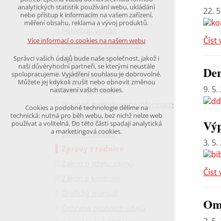
Odbory
udržení kontextu stránek (session): případná
analytických statistik používání webu, ukládání
22. 5
přihlášení, volby jazyka, apod.
Formuláře
nebo přístup k informacím na vašem zařízení,
měření obsahu, reklama a vývoj produktů.
Potřebuji vyřídit
Volitelná cookies
analytická pro anonymizované vyhodnocení
Číst 
Více informací o cookies na našem webu
Elektronická podatelna
návštěvnosti
marketingová cookies
Správci vašich údajů bude naše společnost, jakož i
Úřední deska
(Google,Hotjar,Leadfeeder))
naši důvěryhodní partneři, se kterými neustále
Den
Volná pracovní místa
spolupracujeme. Vyjádření souhlasu je dobrovolné.
Více informací o cookies na našem webu
Můžete jej kdykoli zrušit nebo obnovit změnou
9. 5.
Klikací rozpočet
nastavení vašich cookies.
Povinně zveřejňované informace
Cookies a podobné technologie dělíme na
Přijmout všechny cookies
technická: nutná pro běh webu, bez nichž nelze web
Krizové řízení
Výp
používat a volitelná. Do této části spadají analytická
a marketingová cookies.
Veřejné zakázky
Odmítnout vše
3. 5.
Zprávy z radnice
Zákon o střetu zájmů
Číst 
Zákon o kontrole
Grafický manuál
Ome
Ochrana osobních údajů