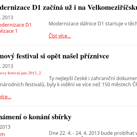
ernizace D1 začíná už i na Velkomeziříčsk
. 2013
Modernizace dálnice D1 startuje v těc
Číst více...
mový festival si opět našel příznivce
. 2013
Ty nejlepší české i zahraniční dokumen
národních festivalů, byly k vidění ve více než 150 městech Č
více...
ámení o konání sbírky
 2013
Dne 22. 4. - 24. 4. 2013 bude probíhat