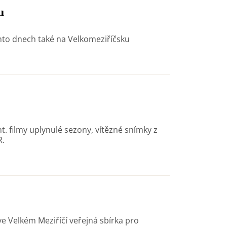
u
hto dnech také na Velkomeziříčsku
t. filmy uplynulé sezony, vítězné snímky z
R.
 ve Velkém Meziříčí veřejná sbírka pro