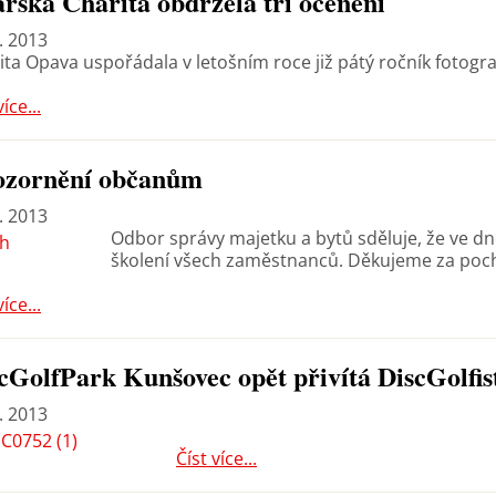
rská Charita obdržela tři ocenění
. 2013
ita Opava uspořádala v letošním roce již pátý ročník fotogr
více...
ozornění občanům
. 2013
Odbor správy majetku a bytů sděluje, že ve 
školení všech zaměstnanců. Děkujeme za poc
více...
cGolfPark Kunšovec opět přivítá DiscGolfist
. 2013
Číst více...