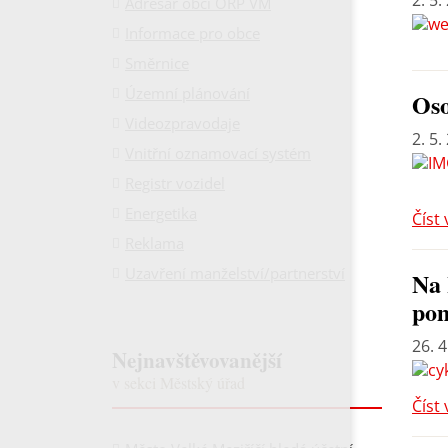
2. 5.
Adresář obcí ORP VM
Informace pro obce
Směrnice
Územní plánování
Oso
Videozpravodaje
2. 5.
Vnitřní oznamovací systém
Registr vozidel
Energetika
Číst 
Reklama
Uzavření manželství/partnerství
Na 
po
26. 4
Nejnavštěvovanější
v sekci Městský úřad
Číst 