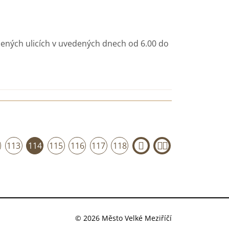
dených ulicích v uvedených dnech od 6.00 do
113
114
115
116
117
118
›
»
© 2026 Město Velké Meziříčí