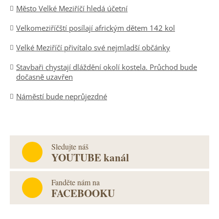
Město Velké Meziříčí hledá účetní
Velkomeziříčští posílají africkým dětem 142 kol
Velké Meziříčí přivítalo své nejmladší občánky
Stavbaři chystají dláždění okolí kostela. Průchod bude
dočasně uzavřen
Náměstí bude neprůjezdné
Sledujte náš
YOUTUBE kanál
Fanděte nám na
FACEBOOKU