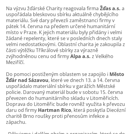
Na výzvu žďárské Charity reagovala firma
Žďas a.s.
a
uspořádala bleskovou sbírku aktuálně chybějícího
materiálu. Své dary převezli zaměstnanci firmy v
pátek 14. června na předem určené humanitární
místo v Praze. K jejich materiálu byly přidány i velmi
žádané repelenty, které se v posledních dnech staly
velmi nedostatkovými. Oblastní charita je zakoupila z
části výtěžku Tříkrálové sbírky za výrazně
zvýhodněnou cenu od firmy
Alpa a.s.
z Velkého
Meziříčí.
Do pomoci postiženým oblastem se zapojilo i
Město
Žďár nad Sázavou
, které ve dnech 13. a 14. června
uspořádalo materiální sbírku v garážích Městské
policie. Darovaný materiál bude v sobotu 15. června
převezen do humanitárního skladu v Litoměřicích.
Doprava do Litoměřic bude rovněž využita k převozu
daru od firmy
Hartman Rico
, která poskytla Diecézní
charitě Brno roušky proti přenosům infekce a
zápachu.