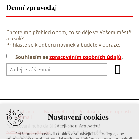
Denní zpravodaj
Chcete mít přehled o tom, co se děje ve Vašem městě
a okolí?
Přihlaste se k odběru novinek a budete v obraze.
Souhlasím se
zpracováním osobních údajů
.
Titulní strana
|
Mapa webu
|
Prohlášení o přístupnosti
Nastavení cookies
|
Webmail
Publikování nebo další šíření obsahu serveru
Vítejte na našem webu!
www.velkemezirici.cz
je bez písemného souhlasu
Potřebujeme nastavit cookies a související technologie, aby
ZAKÁZÁNO!
zobrazovaný obsah odpovídal vašim potřebám a vy na webu nalezli