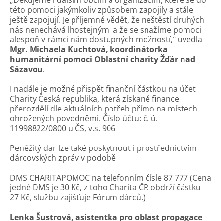
„Děkujeme i dalším obcím a organizacím, které se do
této pomoci jakýmkoliv způsobem zapojily a stále
ještě zapojují. Je příjemné vědět, že neštěstí druhých
nás nenechává lhostejnými a že se snažíme pomoci
alespoň v rámci nám dostupných možností," uvedla
Mgr. Michaela Kuchtová, koordinátorka
humanitární pomoci Oblastní charity Žďár nad
Sázavou
.
I nadále je možné přispět finanční částkou na účet
Charity Česká republika, která získané finance
přerozdělí dle aktuálních potřeb přímo na místech
ohrožených povodněmi. Číslo účtu: č. ú.
11998822/0800 u ČS, v.s. 906
Peněžitý dar lze také poskytnout i prostřednictvím
dárcovských zpráv v podobě
DMS CHARITAPOMOC na telefonním čísle 87 777 (Cena
jedné DMS je 30 Kč, z toho Charita ČR obdrží částku
27 Kč, službu zajišťuje Fórum dárců.)
Lenka Šustrová, asistentka pro oblast propagace