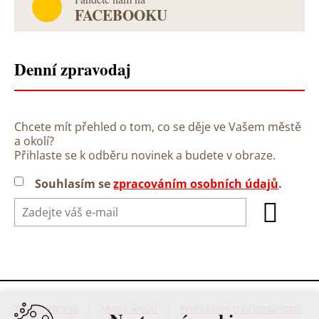
FACEBOOKU
Denní zpravodaj
Chcete mít přehled o tom, co se děje ve Vašem městě
a okolí?
Přihlaste se k odběru novinek a budete v obraze.
Souhlasím se
zpracováním osobních údajů
.
Titulní strana
|
Mapa webu
|
Prohlášení o přístupnosti