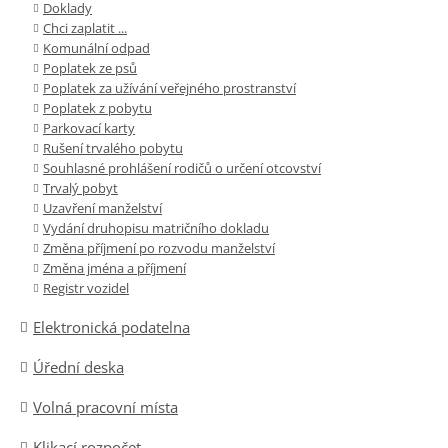
Doklady
Chci zaplatit ...
Komunální odpad
Poplatek ze psů
Poplatek za užívání veřejného prostranství
Poplatek z pobytu
Parkovací karty
Rušení trvalého pobytu
Souhlasné prohlášení rodičů o určení otcovství
Trvalý pobyt
Uzavření manželství
Vydání druhopisu matričního dokladu
Změna příjmení po rozvodu manželství
Změna jména a příjmení
Registr vozidel
Elektronická podatelna
Úřední deska
Volná pracovní místa
Klikací rozpočet