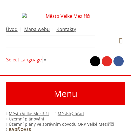
Úvod
|
Mapa webu
|
Kontakty
Select Language
▼
Menu
Město Velké Meziříčí
Městský úřad
Územní plánování
Územní plány ve správním obvodu ORP Velké Meziříčí
RADŇOVES