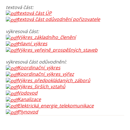
textová část:
textová část ÚP
textová část odůvodnění pořizovatele
výkresová část:
Výkres_základního_členění
Hlavní_výkres
Výkres_veřejně_prospěšných_staveb
výkresová část odůvodnění:
Koordinační_výkres
Koordinační_výkres_výřez
Výkres_předpokládaných_záborů
Výkres_širších_vztahů
Vodovod
Kanalizace
Elektrická_energie_telekomunikace
Plynovod