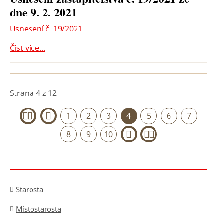
dne 9. 2. 2021
Usnesení č. 19/2021
Číst více...
Strana 4 z 12
1
2
3
4
5
6
7
«
‹
8
9
10
›
»
Starosta
Místostarosta