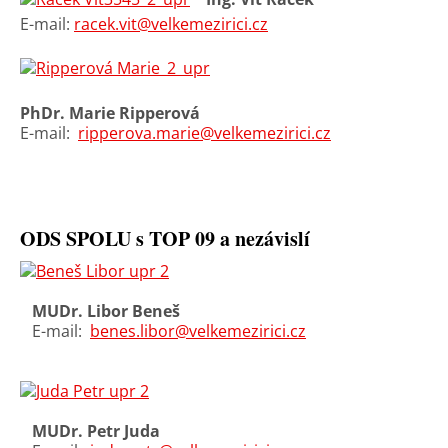
E-mail:
racek.vit@velkemezirici.cz
PhDr. Marie Ripperová
E-mail:
ripperova.marie@velkemezirici.cz
ODS SPOLU s TOP 09 a nezávislí
MUDr. Libor Beneš
E-mail:
benes.libor@velkemezirici.cz
MUDr. Petr Juda