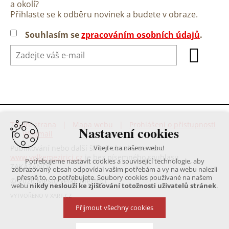
a okolí?
Přihlaste se k odběru novinek a budete v obraze.
Souhlasím se
zpracováním osobních údajů
.
Titulní strana
|
Mapa webu
|
Prohlášení o přístupnosti
Nastavení cookies
|
Webmail
Publikování nebo další šíření obsahu serveru
Vítejte na našem webu!
www.velkemezirici.cz
je bez písemného souhlasu
Potřebujeme nastavit cookies a související technologie, aby
ZAKÁZÁNO!
zobrazovaný obsah odpovídal vašim potřebám a vy na webu nalezli
přesně to, co potřebujete. Soubory cookies používané na našem
© 2026 Město Velké Meziříčí
webu
nikdy neslouží ke zjišťování totožnosti uživatelů stránek
.
VYTVOŘENO V XART.CZ
Přijmout všechny cookies