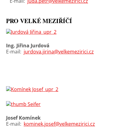
E-mail:
juda.petr@velkemezirici.cz
PRO VELKÉ MEZIŘÍČÍ
Ing. Jiřina Jurdová
E-mail:
jurdova.jirina@velkemezirici.cz
Josef Komínek
E-mail:
kominek.josef@velkemezirici.cz