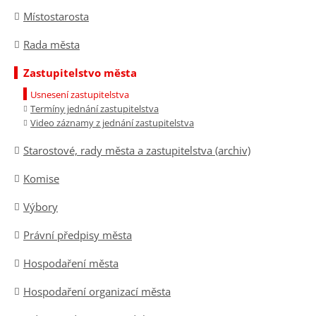
Místostarosta
Rada města
Zastupitelstvo města
Usnesení zastupitelstva
Termíny jednání zastupitelstva
Video záznamy z jednání zastupitelstva
Starostové, rady města a zastupitelstva (archiv)
Komise
Výbory
Právní předpisy města
Hospodaření města
Hospodaření organizací města