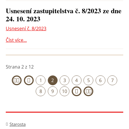
Usnesení zastupitelstva č. 8/2023 ze dne
24. 10. 2023
Usnesení č. 8/2023
Číst více...
Strana 2 z 12
1
2
3
4
5
6
7
«
‹
8
9
10
›
»
Starosta