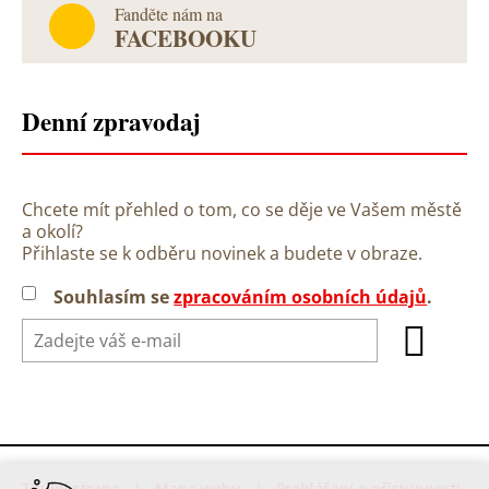
Fanděte nám na
FACEBOOKU
Denní zpravodaj
Chcete mít přehled o tom, co se děje ve Vašem městě
a okolí?
Přihlaste se k odběru novinek a budete v obraze.
Souhlasím se
zpracováním osobních údajů
.
Titulní strana
|
Mapa webu
|
Prohlášení o přístupnosti