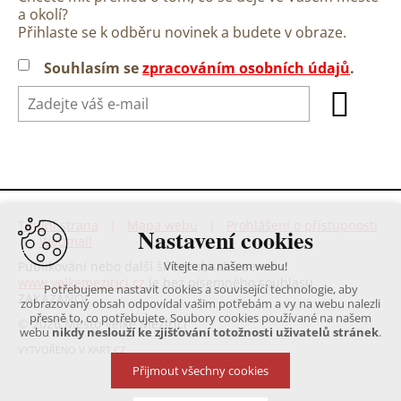
a okolí?
Přihlaste se k odběru novinek a budete v obraze.
Souhlasím se
zpracováním osobních údajů
.
Titulní strana
|
Mapa webu
|
Prohlášení o přístupnosti
Nastavení cookies
|
Webmail
Publikování nebo další šíření obsahu serveru
Vítejte na našem webu!
www.velkemezirici.cz
je bez písemného souhlasu
Potřebujeme nastavit cookies a související technologie, aby
ZAKÁZÁNO!
zobrazovaný obsah odpovídal vašim potřebám a vy na webu nalezli
přesně to, co potřebujete. Soubory cookies používané na našem
© 2026 Město Velké Meziříčí
webu
nikdy neslouží ke zjišťování totožnosti uživatelů stránek
.
VYTVOŘENO V XART.CZ
Přijmout všechny cookies