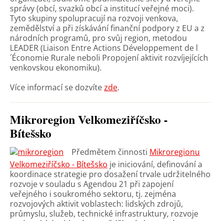
správy (obcí, svazků obcí a institucí veřejné moci).
Tyto skupiny spolupracují na rozvoji venkova,
zemědělství a při získávání finanční podpory z EU a z
národních programů, pro svůj region, metodou
LEADER (Liaison Entre Actions Développement de l
´Économie Rurale neboli Propojení aktivit rozvíjejících
venkovskou ekonomiku).
Více informací se dozvíte
zde
.
Mikroregion Velkomeziříčsko -
Bítešsko
Předmětem činnosti
Mikroregionu
Velkomeziříčsko - Bítešsko
je iniciování, definování a
koordinace strategie pro dosažení trvale udržitelného
rozvoje v souladu s Agendou 21 při zapojení
veřejného i soukromého sektoru, tj. zejména
rozvojových aktivit voblastech: lidských zdrojů,
průmyslu, služeb, technické infrastruktury, rozvoje