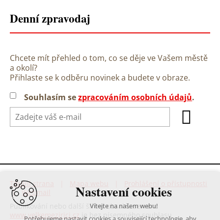
Denní zpravodaj
Chcete mít přehled o tom, co se děje ve Vašem městě
a okolí?
Přihlaste se k odběru novinek a budete v obraze.
Souhlasím se
zpracováním osobních údajů
.
Titulní strana
|
Mapa webu
|
Prohlášení o přístupnosti
Nastavení cookies
|
Webmail
Publikování nebo další šíření obsahu serveru
Vítejte na našem webu!
www.velkemezirici.cz
je bez písemného souhlasu
Potřebujeme nastavit cookies a související technologie, aby