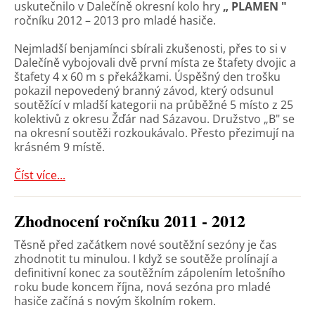
uskutečnilo v Dalečíně okresní kolo hry
„ PLAMEN "
ročníku 2012 – 2013 pro mladé hasiče.
Nejmladší benjamínci sbírali zkušenosti, přes to si v
Dalečíně vybojovali dvě první místa ze štafety dvojic a
štafety 4 x 60 m s překážkami. Úspěšný den trošku
pokazil nepovedený branný závod, který odsunul
soutěžící v mladší kategorii na průběžné 5 místo z 25
kolektivů z okresu Žďár nad Sázavou. Družstvo „B" se
na okresní soutěži rozkoukávalo. Přesto přezimují na
krásném 9 místě.
Číst více...
Zhodnocení ročníku 2011 - 2012
Těsně před začátkem nové soutěžní sezóny je čas
zhodnotit tu minulou. I když se soutěže prolínají a
definitivní konec za soutěžním zápolením letošního
roku bude koncem října, nová sezóna pro mladé
hasiče začíná s novým školním rokem.