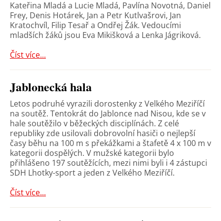
Kateřina Mladá a Lucie Mladá, Pavlína Novotná, Daniel
Frey, Denis Hotárek, Jan a Petr Kutlvašrovi, Jan
Kratochvíl, Filip Tesař a Ondřej Žák. Vedoucími
mladších žáků jsou Eva Mikišková a Lenka Jágriková.
Číst více...
Jablonecká hala
Letos podruhé vyrazili dorostenky z Velkého Meziříčí
na soutěž. Tentokrát do Jablonce nad Nisou, kde se v
hale soutěžilo v běžeckých disciplínách. Z celé
republiky zde usilovali dobrovolní hasiči o nejlepší
časy běhu na 100 m s překážkami a štafetě 4 x 100 m v
kategorii dospělých. V mužské kategorii bylo
přihlášeno 197 soutěžících, mezi nimi byli i 4 zástupci
SDH Lhotky-sport a jeden z Velkého Meziříčí.
Číst více...