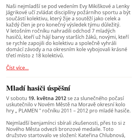
Naši nejmladší se pod vedením Evy Mikiškové a Lenky
Jágrikové učí zvládat disciplíny požárního sportu a být
součástí kolektivu, který žije a soutěží jako celek a
každý člen je pro konečný výsledek týmu důležitý.
V letošním ročníku nahradili odchod 7 mladých
hasičů, kteří už hájí barvy starších žáků, novými, kteří
se rychle zapojili do kolektivu a společně vyhráli
domácí závody a na okresním kole vybojovali krásné
třetí místo z 18 kolektivů.
Číst více...
Mladí hasiči úspěšní
V sobotu
19. května 2012
se za slunečného počasí
uskutečnilo v Novém Městě na Moravě okresní kolo
hry „ PLAMEN " ročníku 2011 – 2012 pro mladé hasiče.
Nejmladší benjamínci sbírali zkušenosti, přes to si z
Nového Města odvezli bronzové medaile. Toto
družstvo startovalo ve složení: Kateřina Chlubnová,