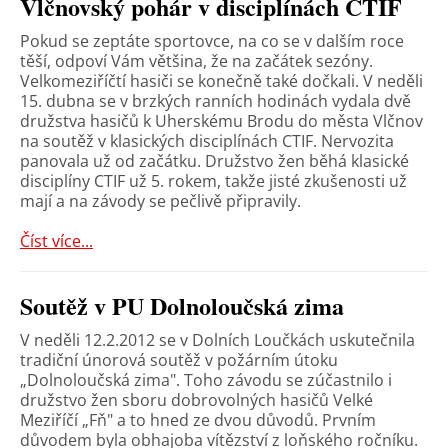
Vlčnovský pohár v disciplínách CTIF
Pokud se zeptáte sportovce, na co se v dalším roce
těší, odpoví Vám většina, že na začátek sezóny.
Velkomeziříčtí hasiči se konečně také dočkali. V neděli
15. dubna se v brzkých ranních hodinách vydala dvě
družstva hasičů k Uherskému Brodu do města Vlčnov
na soutěž v klasických disciplínách CTIF. Nervozita
panovala už od začátku. Družstvo žen běhá klasické
disciplíny CTIF už 5. rokem, takže jisté zkušenosti už
mají a na závody se pečlivě připravily.
Číst více...
Soutěž v PU Dolnoloučská zima
V neděli 12.2.2012 se v Dolních Loučkách uskutečnila
tradiční únorová soutěž v požárním útoku
„Dolnoloučská zima". Toho závodu se zúčastnilo i
družstvo žen sboru dobrovolných hasičů Velké
Meziříčí „Fň" a to hned ze dvou důvodů. Prvním
důvodem byla obhajoba vítězství z loňského ročníku.