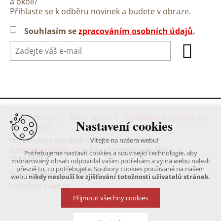
a okolí?
Přihlaste se k odběru novinek a budete v obraze.
Souhlasím se
zpracováním osobních údajů
.
Titulní strana
|
Mapa webu
|
Prohlášení o přístupnosti
Nastavení cookies
|
Webmail
Publikování nebo další šíření obsahu serveru
Vítejte na našem webu!
www.velkemezirici.cz
je bez písemného souhlasu
Potřebujeme nastavit cookies a související technologie, aby
ZAKÁZÁNO!
zobrazovaný obsah odpovídal vašim potřebám a vy na webu nalezli
přesně to, co potřebujete. Soubory cookies používané na našem
© 2026 Město Velké Meziříčí
webu
nikdy neslouží ke zjišťování totožnosti uživatelů stránek
.
VYTVOŘENO V XART.CZ
Přijmout všechny cookies