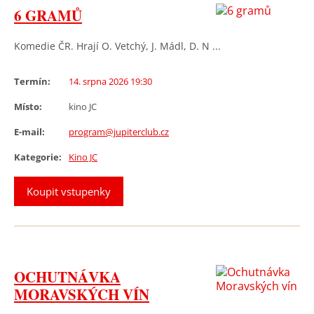
6 GRAMŮ
Komedie ČR. Hrají O. Vetchý, J. Mádl, D. N ...
Termín:
14. srpna 2026 19:30
Místo:
kino JC
E-mail:
program@jupiterclub.cz
Kategorie:
Kino JC
Koupit vstupenky
OCHUTNÁVKA
MORAVSKÝCH VÍN