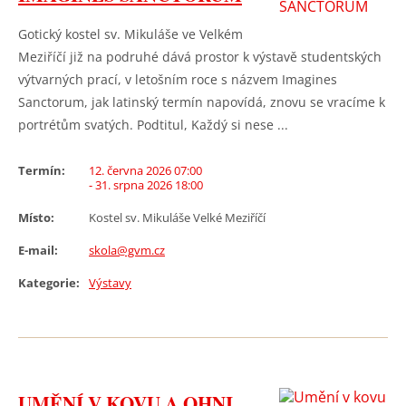
Gotický kostel sv. Mikuláše ve Velkém
Meziříčí již na podruhé dává prostor k výstavě studentských
výtvarných prací, v letošním roce s názvem Imagines
Sanctorum, jak latinský termín napovídá, znovu se vracíme k
portrétům svatých. Podtitul, Každý si nese ...
Termín:
12. června 2026 07:00
- 31. srpna 2026 18:00
Místo:
Kostel sv. Mikuláše Velké Meziříčí
E-mail:
skola@gvm.cz
Kategorie:
Výstavy
UMĚNÍ V KOVU A OHNI