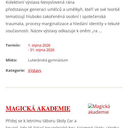
Kolektivní výstava Nevyslovená rána
představuje generaci umělců a umělkyň, kteří ve své tvorbě
tematizují hluboko zakořeněná osobní i společenská
traumata, procesy marginalizace a hledání identity v tekuté
současnosti. Název výstavy odkazuje k oněm „ra ...
Termín:
1. srpna 2026
- 31. srpna 2026
Místo:
Luteránská gymnázium
Kategorie:
Výstavy
MAGICKÁ AKADEMIE
Přidej se k letnímu táboru školy čar a
kouzel, kde tě čekají kouzelnické hry, tajemné úkoly, výroba