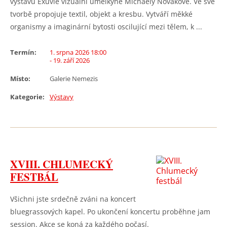
výstavu Exuvie vizuální umělkyně Michaely Novákové. Ve své
tvorbě propojuje textil, objekt a kresbu. Vytváří měkké
organismy a imaginární bytosti oscilující mezi tělem, k ...
Termín:
1. srpna 2026 18:00
- 19. září 2026
Místo:
Galerie Nemezis
Kategorie:
Výstavy
XVIII. CHLUMECKÝ
FESTBÁL
Všichni jste srdečně zváni na koncert
bluegrassových kapel. Po ukončení koncertu proběhne jam
session. Akce se koná za každého počasí.