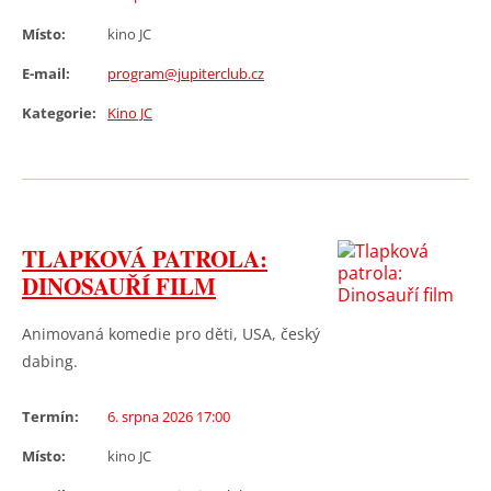
Místo:
kino JC
E-mail:
program@jupiterclub.cz
Kategorie:
Kino JC
TLAPKOVÁ PATROLA:
DINOSAUŘÍ FILM
Animovaná komedie pro děti, USA, český
dabing.
Termín:
6. srpna 2026 17:00
Místo:
kino JC