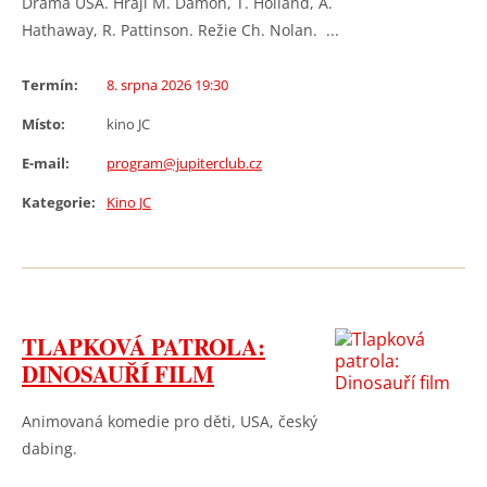
Drama USA. Hrají M. Damon, T. Holland, A.
Hathaway, R. Pattinson. Režie Ch. Nolan. ...
Termín:
8. srpna 2026 19:30
Místo:
kino JC
E-mail:
program@jupiterclub.cz
Kategorie:
Kino JC
TLAPKOVÁ PATROLA:
DINOSAUŘÍ FILM
Animovaná komedie pro děti, USA, český
dabing.