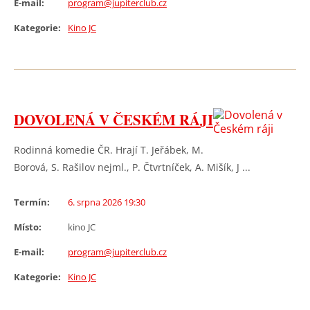
E-mail:
program@jupiterclub.cz
Kategorie:
Kino JC
DOVOLENÁ V ČESKÉM RÁJI
Rodinná komedie ČR. Hrají T. Jeřábek, M.
Borová, S. Rašilov nejml., P. Čtvrtníček, A. Mišík, J ...
Termín:
6. srpna 2026 19:30
Místo:
kino JC
E-mail:
program@jupiterclub.cz
Kategorie:
Kino JC