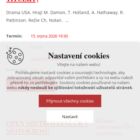
Drama USA. Hrají M. Damon, T. Holland, A. Hathaway, R.
Pattinson. Režie Ch. Nolan. ...
Termín:
15. srpna 2026 19:30
Místo:
kino JC
Nastavení cookies
E-mail:
program@jupiterclub.cz
Vítejte na našem webu!
Kategorie:
Kino JC
Potřebujeme nastavit cookies a související technologie, aby
zobrazovaný obsah odpovídal vašim potřebám a vy na webu nalezli
přesně to, co potřebujete. Soubory cookies používané na našem
Koupit vstupenky
webu
nikdy neslouží ke zjišťování totožnosti uživatelů stránek
.
Přijmout všechny cookies
Nastavit
OPEN MISTROVSTVÍ ČR V
MOTOKROSU
Technická cookies
nutná pro provozování webu