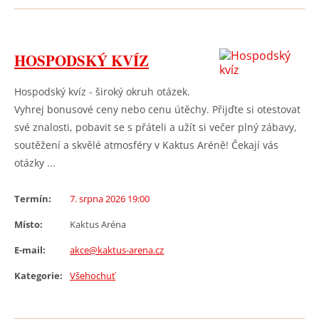
HOSPODSKÝ KVÍZ
Hospodský kvíz - široký okruh otázek.
Vyhrej bonusové ceny nebo cenu útěchy. Přijďte si otestovat
své znalosti, pobavit se s přáteli a užít si večer plný zábavy,
soutěžení a skvělé atmosféry v Kaktus Aréně! Čekají vás
otázky ...
Termín:
7. srpna 2026 19:00
Místo:
Kaktus Aréna
E-mail:
akce@kaktus-arena.cz
Kategorie:
Všehochuť