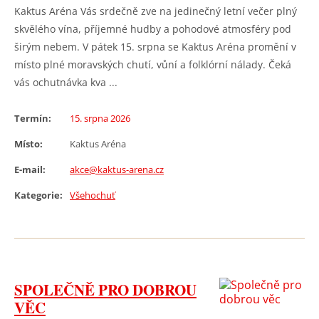
Kaktus Aréna Vás srdečně zve na jedinečný letní večer plný
skvělého vína, příjemné hudby a pohodové atmosféry pod
širým nebem. V pátek 15. srpna se Kaktus Aréna promění v
místo plné moravských chutí, vůní a folklórní nálady. Čeká
vás ochutnávka kva ...
Termín:
15. srpna 2026
Místo:
Kaktus Aréna
E-mail:
akce@kaktus-arena.cz
Kategorie:
Všehochuť
SPOLEČNĚ PRO DOBROU
VĚC