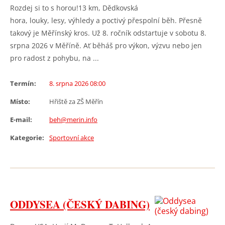
Rozdej si to s horou!13 km, Dědkovská
hora, louky, lesy, výhledy a poctivý přespolní běh. Přesně
takový je Měřínský kros. Už 8. ročník odstartuje v sobotu 8.
srpna 2026 v Měříně. Ať běháš pro výkon, výzvu nebo jen
pro radost z pohybu, na ...
Termín:
8. srpna 2026 08:00
Místo:
Hřiště za ZŠ Měřín
E-mail:
beh@merin.info
Kategorie:
Sportovní akce
ODDYSEA (ČESKÝ DABING)