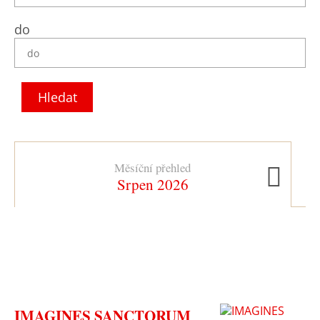
do
Hledat
Měsíční přehled
Ná
Srpen 2026
IMAGINES SANCTORUM