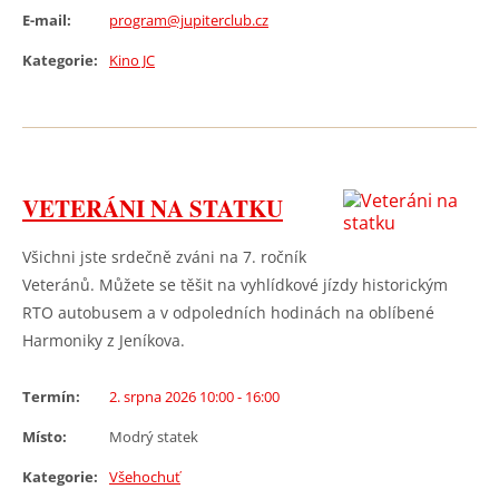
E-mail:
program@jupiterclub.cz
Kategorie:
Kino JC
VETERÁNI NA STATKU
Všichni jste srdečně zváni na 7. ročník
Veteránů. Můžete se těšit na vyhlídkové jízdy historickým
RTO autobusem a v odpoledních hodinách na oblíbené
Harmoniky z Jeníkova.
Termín:
2. srpna 2026 10:00 - 16:00
Místo:
Modrý statek
Kategorie:
Všehochuť