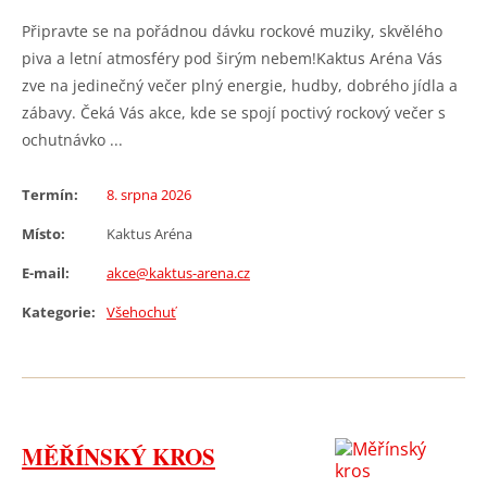
Připravte se na pořádnou dávku rockové muziky, skvělého
piva a letní atmosféry pod širým nebem!Kaktus Aréna Vás
zve na jedinečný večer plný energie, hudby, dobrého jídla a
zábavy. Čeká Vás akce, kde se spojí poctivý rockový večer s
ochutnávko ...
Termín:
8. srpna 2026
Místo:
Kaktus Aréna
E-mail:
akce@kaktus-arena.cz
Kategorie:
Všehochuť
MĚŘÍNSKÝ KROS