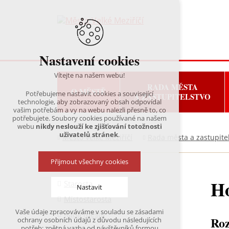
Nastavení cookies
Vítejte na našem webu!
RADA MĚSTA
O MĚSTĚ
Potřebujeme nastavit cookies a související
A ZASTUPITELSTVO
technologie, aby zobrazovaný obsah odpovídal
vašim potřebám a vy na webu nalezli přesně to, co
potřebujete. Soubory cookies používané na našem
webu
nikdy neslouží ke zjišťování totožnosti
uživatelů stránek
.
Město Velké Meziříčí
Rada města a zastupite
Přijmout všechny cookies
Ho
Starosta
Nastavit
Místostarosta
Vaše údaje zpracováváme v souladu se zásadami
Rada města
Technická cookies
Roz
ochrany osobních údajů z důvodu následujících
nutná pro provozování webu
potřeb: zpětná vazba od návštěvníků formou