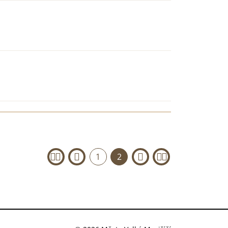
1
2
«
‹
›
»