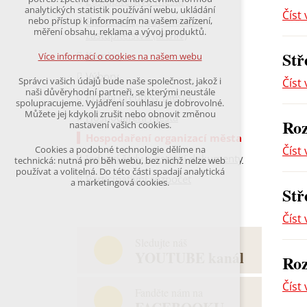
Zastupitelstvo města
udržení kontextu stránek (session): případná
analytických statistik používání webu, ukládání
Číst 
přihlášení, volby jazyka, apod.
Starostové, rady města a
nebo přístup k informacím na vašem zařízení,
měření obsahu, reklama a vývoj produktů.
zastupitelstva (archiv)
Volitelná cookies
analytická pro anonymizované vyhodnocení
Stř
Komise
Více informací o cookies na našem webu
návštěvnosti
marketingová cookies
Výbory
Správci vašich údajů bude naše společnost, jakož i
Číst 
(Google,Hotjar,Leadfeeder))
naši důvěryhodní partneři, se kterými neustále
Právní předpisy města
spolupracujeme. Vyjádření souhlasu je dobrovolné.
Více informací o cookies na našem webu
Můžete jej kdykoli zrušit nebo obnovit změnou
Hospodaření města
Roz
nastavení vašich cookies.
Hospodaření organizací města
Číst 
Cookies a podobné technologie dělíme na
Přijmout všechny cookies
Jednací řády a ostatní dokumenty
technická: nutná pro běh webu, bez nichž nelze web
používat a volitelná. Do této části spadají analytická
Participativní rozpočet
a marketingová cookies.
Stř
Odmítnout vše
Číst 
Sledujte náš
YOUTUBE kanál
Roz
Číst 
Fanděte nám na