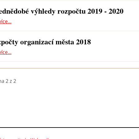
ednědobé výhledy rozpočtu 2019 - 2020
více...
počty organizací města 2018
více...
na 2 z 2