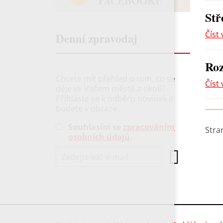
FACEBOOKU
Stř
Číst 
Denní zpravodaj
Roz
Chcete mít přehled o tom, co se
Číst 
děje ve Vašem městě a okolí?
Přihlaste se k odběru novinek a
budete v obraze.
Souhlasím se
zpracováním
Stra
osobních údajů
.