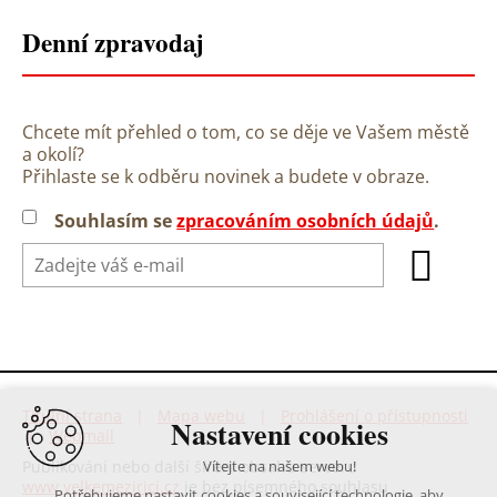
Denní zpravodaj
Chcete mít přehled o tom, co se děje ve Vašem městě
a okolí?
Přihlaste se k odběru novinek a budete v obraze.
Souhlasím se
zpracováním osobních údajů
.
Titulní strana
|
Mapa webu
|
Prohlášení o přístupnosti
Nastavení cookies
|
Webmail
Vítejte na našem webu!
Publikování nebo další šíření obsahu serveru
www.velkemezirici.cz
je bez písemného souhlasu
Potřebujeme nastavit cookies a související technologie, aby