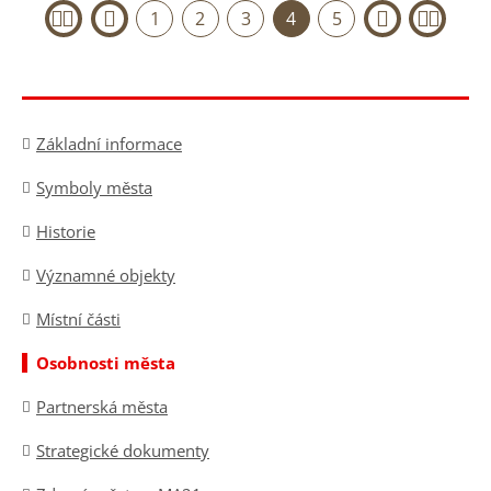
1
2
3
4
5
«
‹
›
»
Základní informace
Symboly města
Historie
Významné objekty
Místní části
Osobnosti města
Partnerská města
Strategické dokumenty