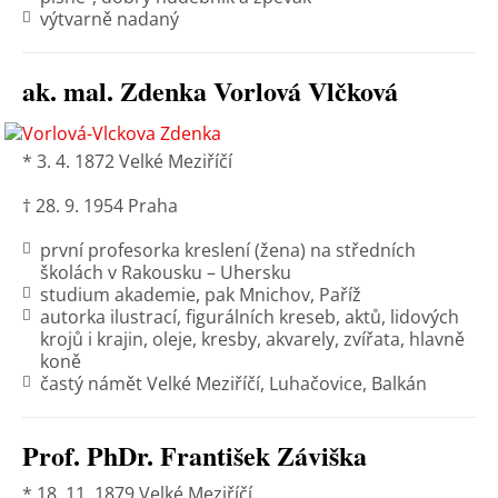
výtvarně nadaný
ak. mal. Zdenka Vorlová Vlčková
* 3. 4. 1872 Velké Meziříčí
† 28. 9. 1954 Praha
první profesorka kreslení (žena) na středních
školách v Rakousku – Uhersku
studium akademie, pak Mnichov, Paříž
autorka ilustrací, figurálních kreseb, aktů, lidových
krojů i krajin, oleje, kresby, akvarely, zvířata, hlavně
koně
častý námět Velké Meziříčí, Luhačovice, Balkán
Prof. PhDr. František Záviška
* 18. 11. 1879 Velké Meziříčí