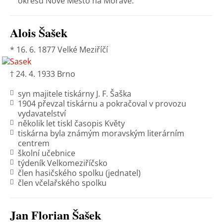
okresu Nové Město na Moravě.
Alois Šašek
* 16. 6. 1877 Velké Meziříčí
† 24. 4. 1933 Brno
syn majitele tiskárny J. F. Šaška
1904 převzal tiskárnu a pokračoval v provozu
vydavatelství
několik let tiskl časopis Květy
tiskárna byla známým moravským literárním
centrem
školní učebnice
týdeník Velkomeziříčsko
člen hasičského spolku (jednatel)
člen včelařského spolku
Jan Florian Šašek