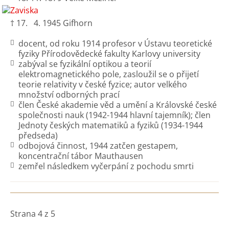
† 17. 4. 1945 Gifhorn
docent, od roku 1914 profesor v Ústavu teoretické
fyziky Přírodovědecké fakulty Karlovy university
zabýval se fyzikální optikou a teorií
elektromagnetického pole, zasloužil se o přijetí
teorie relativity v české fyzice; autor velkého
množství odborných prací
člen České akademie věd a umění a Královské české
společnosti nauk (1942-1944 hlavní tajemník); člen
Jednoty českých matematiků a fyziků (1934-1944
předseda)
odbojová činnost, 1944 zatčen gestapem,
koncentrační tábor Mauthausen
zemřel následkem vyčerpání z pochodu smrti
Strana 4 z 5