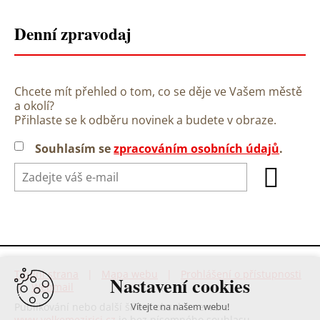
Denní zpravodaj
Chcete mít přehled o tom, co se děje ve Vašem městě
a okolí?
Přihlaste se k odběru novinek a budete v obraze.
Souhlasím se
zpracováním osobních údajů
.
Titulní strana
|
Mapa webu
|
Prohlášení o přístupnosti
Nastavení cookies
|
Webmail
Publikování nebo další šíření obsahu serveru
Vítejte na našem webu!
www.velkemezirici.cz
je bez písemného souhlasu