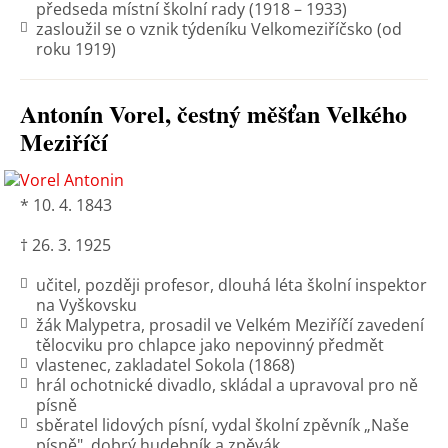
předseda místní školní rady (1918 – 1933)
zasloužil se o vznik týdeníku Velkomeziříčsko (od
roku 1919)
Antonín Vorel, čestný měšťan Velkého
Meziříčí
* 10. 4. 1843
† 26. 3. 1925
učitel, později profesor, dlouhá léta školní inspektor
na Vyškovsku
žák Malypetra, prosadil ve Velkém Meziříčí zavedení
tělocviku pro chlapce jako nepovinný předmět
vlastenec, zakladatel Sokola (1868)
hrál ochotnické divadlo, skládal a upravoval pro ně
písně
sběratel lidových písní, vydal školní zpěvník „Naše
písně", dobrý hudebník a zpěvák