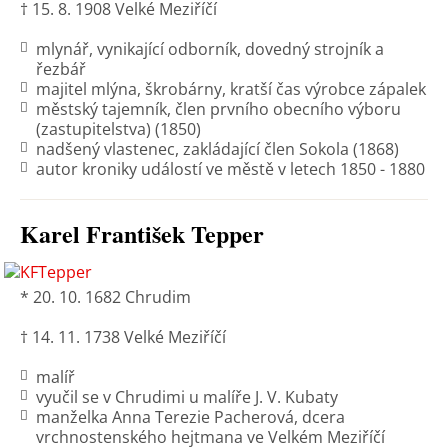
† 15. 8. 1908 Velké Meziříčí
mlynář, vynikající odborník, dovedný strojník a
řezbář
majitel mlýna, škrobárny, kratší čas výrobce zápalek
městský tajemník, člen prvního obecního výboru
(zastupitelstva) (1850)
nadšený vlastenec, zakládající člen Sokola (1868)
autor kroniky událostí ve městě v letech 1850 - 1880
Karel František Tepper
* 20. 10. 1682 Chrudim
† 14. 11. 1738 Velké Meziříčí
malíř
vyučil se v Chrudimi u malíře J. V. Kubaty
manželka Anna Terezie Pacherová, dcera
vrchnostenského hejtmana ve Velkém Meziříčí