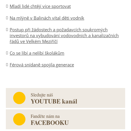
Mladí lidé chtějí více sportovat
Na mlýně v Balinách vítal děti vodník
Postup při žádostech a požadavcích soukromých
investorů na vybudování vodovodních a kanalizačních
řádů ve Velkém Meziříčí
Co se líbí a nelíbí školákům
Férová snídaně spojila generace
Sledujte náš
YOUTUBE kanál
Fanděte nám na
FACEBOOKU