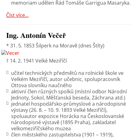
memoriam udělen Řád Tomáše Garrigua Masaryka.
Číst více...
Ing. Antonín Večeř
* 31. 5. 1853 Šilperk na Moravě (dnes Štíty)
† 14. 2. 1941 Velké Meziříčí
učitel technických předmětů na rolnické škole ve
Velkém Meziříčí, autor učebnic, spolupracovník
Ottova slovníku naučného
aktivní člen různých spolků (místní odbor Národní
Jednoty, Sokol, Měšťanská beseda, Záchrana atd.)
jednatel hospodářsko-průmyslové a národopisné
výstavy (26. 8. – 10. 9. 1893 Velké Meziříčí),
spoluautor expozice Horácka na Českoslovanské
národopisné výstavě (1895 Praha), zakladatel
velkomeziříčského muzea
člen městského zastupitelstva (1901 – 1919),