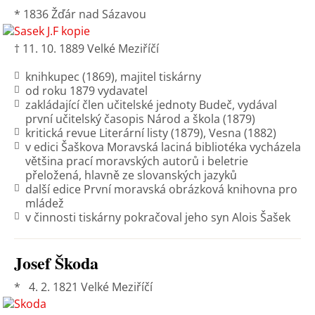
* 1836 Žďár nad Sázavou
† 11. 10. 1889 Velké Meziříčí
knihkupec (1869), majitel tiskárny
od roku 1879 vydavatel
zakládající člen učitelské jednoty Budeč, vydával
první učitelský časopis Národ a škola (1879)
kritická revue Literární listy (1879), Vesna (1882)
v edici Šaškova Moravská laciná bibliotéka vycházela
většina prací moravských autorů i beletrie
přeložená, hlavně ze slovanských jazyků
další edice První moravská obrázková knihovna pro
mládež
v činnosti tiskárny pokračoval jeho syn Alois Šašek
Josef Škoda
* 4. 2. 1821 Velké Meziříčí