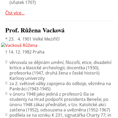
(sňatek 1707)
Číst více...
Prof. Růžena Vacková
* 23. 4. 1901 Velké Meziříčí
† 14. 12. 1982 Praha
věnovala se dějinám umění, filozofii, etice, divadelní
kritice a klasické archeologii; docentka (1930),
profesorka (1947, druhá žena v české historii)
Karlovy univerzity
za 2. světové války zapojena do odboje, vězněna na
Pankráci (1943-1945)
v únoru 1948 jako jediná z profesorů šla se
studenty na Hrad podpořit prezidenta Beneše; po
únoru 1948 zákaz přednášet, v tzv. Katolické akci
zatčena (1952), odsouzena a uvězněna (1952-1967)
podílela se na vzniku K 231, signatářka Charty 77; in