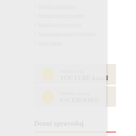
Dotační programy
Připravované projekty
Nabídka nemovitostí
Akce podporované městem
Cena města
Sledujte náš
YOUTUBE kanál
Fanděte nám na
FACEBOOKU
Denní zpravodaj