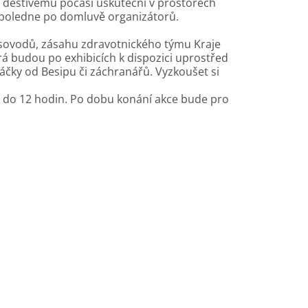
i deštivému počasí uskuteční v prostorech
opoledne po domluvě organizátorů.
sovodů, zásahu zdravotnického týmu Kraje
rá budou po exhibicích k dispozici uprostřed
táčky od Besipu či záchranářů. Vyzkoušet si
10 do 12 hodin. Po dobu konání akce bude pro