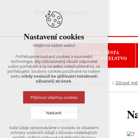
Nastavení cookies
Vítejte na našem webu!
RADA MĚSTA
O MĚSTĚ
Potřebujeme nastavit cookies a související
A ZASTUPITELSTVO
technologie, aby zobrazovaný obsah odpovídal
vašim potřebám a vy na webu nalezli přesně to, co
potřebujete. Soubory cookies používané na našem
webu
nikdy neslouží ke zjišťování totožnosti
uživatelů stránek
.
Město Velké Meziříčí
O městě
Zdravé mě
Přijmout všechny cookies
Na
Základní informace
Nastavit
Symboly města
Vaše údaje zpracováváme v souladu se zásadami
Historie
Technická cookies
ochrany osobních údajů z důvodu následujících
nutná pro provozování webu
potřeb: zpětná vazba od návštěvníků formou