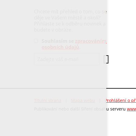
Chcete mít přehled o tom, co se
děje ve Vašem městě a okolí?
Přihlaste se k odběru novinek a
budete v obraze.
Souhlasím se
zpracováním
osobních údajů
.
Titulní strana
|
Mapa webu
|
Prohlášení o př
Publikování nebo další šíření obsahu serveru
www.