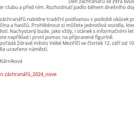
Den záchranářů se zítra kvůl
ter clubu a před ním. Rozhodnutí padlo během dnešního d
záchranářů nabídne tradiční podívanou v podobě ukázek p
čina a hasičů. Prohlédnout si můžete jednotlivá vozidla, kte
stí. Nachystaný bude, jako vždy, i stánek s informačními le
te například i první pomoc na připravené figuríně.
 pořádá Zdravé město Velké Meziříčí ve čtvrtek 12. září od 
dla uzavřeno náměstí.
 Kárníková