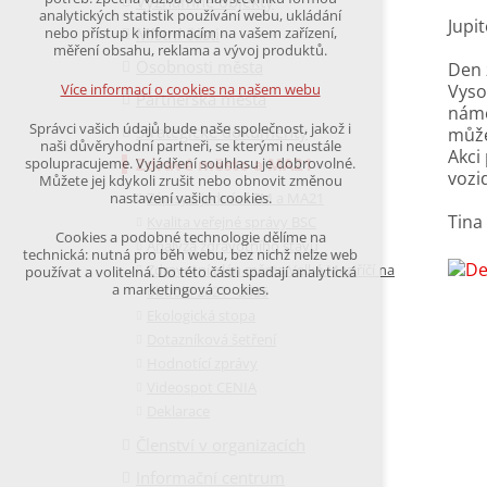
Významné objekty
udržení kontextu stránek (session): případná
analytických statistik používání webu, ukládání
Jupi
přihlášení, volby jazyka, apod.
Místní části
nebo přístup k informacím na vašem zařízení,
měření obsahu, reklama a vývoj produktů.
Osobnosti města
Volitelná cookies
Den 
analytická pro anonymizované vyhodnocení
Vyso
Více informací o cookies na našem webu
Partnerská města
návštěvnosti
námě
marketingová cookies
Správci vašich údajů bude naše společnost, jakož i
Strategické dokumenty
může
(Google,Hotjar,Leadfeeder))
naši důvěryhodní partneři, se kterými neustále
Akci
Zdravé město a MA21
spolupracujeme. Vyjádření souhlasu je dobrovolné.
Více informací o cookies na našem webu
vozi
Můžete jej kdykoli zrušit nebo obnovit změnou
Zápisy z jednání ZM a MA21
nastavení vašich cookies.
Tina
Kvalita veřejné správy BSC
Cookies a podobné technologie dělíme na
Analýza zdravotního stavu
Přijmout všechny cookies
technická: nutná pro běh webu, bez nichž nelze web
Zdravotní plán města Velké Meziříčí na
používat a volitelná. Do této části spadají analytická
a marketingová cookies.
období 2021 - 2025
Odmítnout vše
Ekologická stopa
Dotazníková šetření
Hodnotící zprávy
Videospot CENIA
Deklarace
Členství v organizacích
Informační centrum