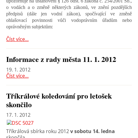
upozorňuje na ustanovení § 126 odst. 6 zákona č. 254/2001 Sb.,
o vodách a o změně některých zákonů, ve znění pozdějších
předpisů (dále jen vodní zákon), spočívající ve změně
ohlašovací povinnosti vůči vodoprávním úřadům nebo
oprávněným subjektům:
Číst více...
Informace z rady města 11. 1. 2012
19. 1. 2012
Číst více...
Tříkrálové koledování pro letošek
skončilo
17. 1. 2012
Tříkrálová sbírka roku 2012
v sobotu 14. ledna
skončila.