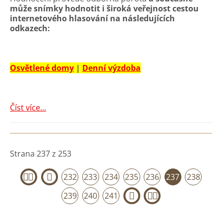
může snímky hodnotit i široká veřejnost cestou
internetového hlasování na následujících
odkazech:
Osvětlené domy
|
Denní výzdoba
Číst více...
Strana 237 z 253
232
233
234
235
236
237
238
«
‹
239
240
241
›
»