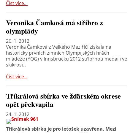
Číst více...
Veronika Čamková má stříbro z
olympiády
26. 1. 2012
Veronika Čamková z Velkého Meziříčí získala na
historicky prvních zimních Olympijských hrách
mládeže (YOG) v Innsbrucku 2012 stříbrnou medaili ve
skikrosu.
Číst více...
Tříkrálová sbírka ve žďárském okrese
opět překvapila
24. 1. 2012
Tříkrálová sbírka je pro letošek uzavřena. Mezi