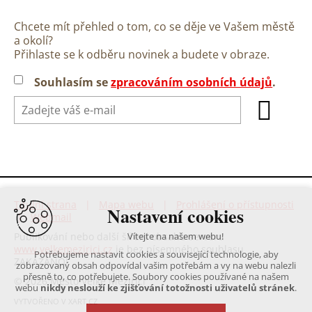
Chcete mít přehled o tom, co se děje ve Vašem městě
a okolí?
Přihlaste se k odběru novinek a budete v obraze.
Souhlasím se
zpracováním osobních údajů
.
Titulní strana
|
Mapa webu
|
Prohlášení o přístupnosti
Nastavení cookies
|
Webmail
Publikování nebo další šíření obsahu serveru
Vítejte na našem webu!
www.velkemezirici.cz
je bez písemného souhlasu
Potřebujeme nastavit cookies a související technologie, aby
ZAKÁZÁNO!
zobrazovaný obsah odpovídal vašim potřebám a vy na webu nalezli
přesně to, co potřebujete. Soubory cookies používané na našem
© 2026 Město Velké Meziříčí
webu
nikdy neslouží ke zjišťování totožnosti uživatelů stránek
.
VYTVOŘENO V XART.CZ