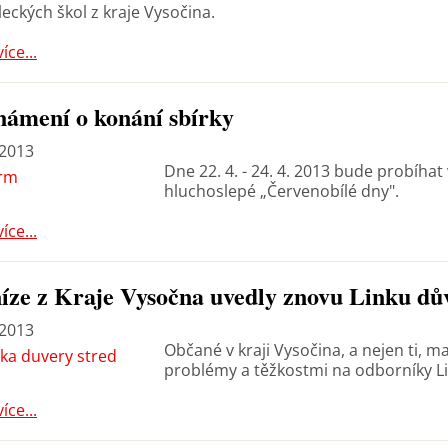
eckých škol z kraje Vysočina.
více...
ámení o konání sbírky
 2013
Dne 22. 4. - 24. 4. 2013 bude probíhat
hluchoslepé „Červenobílé dny".
více...
íze z Kraje Vysočna uvedly znovu Linku d
 2013
Občané v kraji Vysočina, a nejen ti, m
problémy a těžkostmi na odborníky L
více...