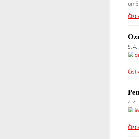
uměl
Číst 
Ozn
5. 4.
Číst 
Pen
4. 4.
Číst 