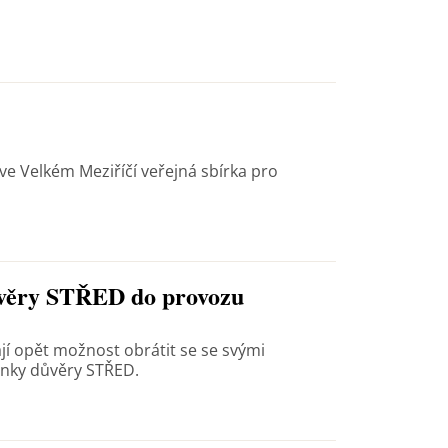
 ve Velkém Meziříčí veřejná sbírka pro
ůvěry STŘED do provozu
ají opět možnost obrátit se se svými
inky důvěry STŘED.