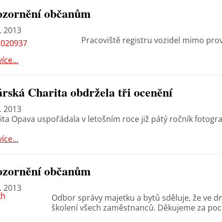
ozornění občanům
. 2013
Pracoviště registru vozidel mimo pro
více...
rská Charita obdržela tři ocenění
. 2013
ita Opava uspořádala v letošním roce již pátý ročník fotogr
více...
ozornění občanům
. 2013
Odbor správy majetku a bytů sděluje, že ve 
školení všech zaměstnanců. Děkujeme za poc