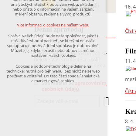
udržení kontextu stránek (session): případná
FACEBOOKU
analytických statistik používání webu, ukládání
16. 4
přihlášení, volby jazyka, apod.
nebo přístup k informacím na vašem zařízení,
měření obsahu, reklama a vývoj produktů.
Volitelná cookies
analytická pro anonymizované vyhodnocení
Více informací o cookies na našem webu
Denní zpravodaj
návštěvnosti
Číst 
marketingová cookies
Správci vašich údajů bude naše společnost, jakož i
(Google,Hotjar,Leadfeeder))
naši důvěryhodní partneři, se kterými neustále
spolupracujeme. Vyjádření souhlasu je dobrovolné.
Fil
Více informací o cookies na našem webu
Můžete jej kdykoli zrušit nebo obnovit změnou
Chcete mít přehled o tom, co se
nastavení vašich cookies.
děje ve Vašem městě a okolí?
11. 4
Přihlaste se k odběru novinek a
Cookies a podobné technologie dělíme na
Přijmout všechny cookies
budete v obraze.
technická: nutná pro běh webu, bez nichž nelze web
používat a volitelná. Do této části spadají analytická
mezi
a marketingová cookies.
Souhlasím se
zpracováním
Odmítnout vše
osobních údajů
.
Číst 
Kra
8. 4.