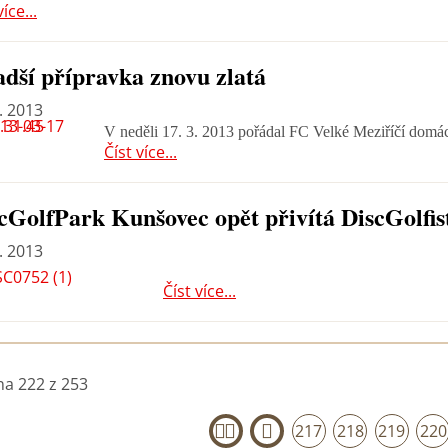
více...
dší přípravka znovu zlatá
. 2013
V neděli 17. 3. 2013 pořádal FC Velké Meziříčí domácí
Číst více...
cGolfPark Kunšovec opět přivítá DiscGolfist
. 2013
Číst více...
na 222 z 253
217
218
219
220
«
‹