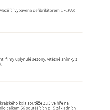
 Meziříčí vybavena defibrilátorem LIFEPAK
nt. filmy uplynulé sezony, vítězné snímky z
R.
 krajského kola soutěže ZUŠ ve hře na
ilo celkem 56 soutěžících z 15 základních