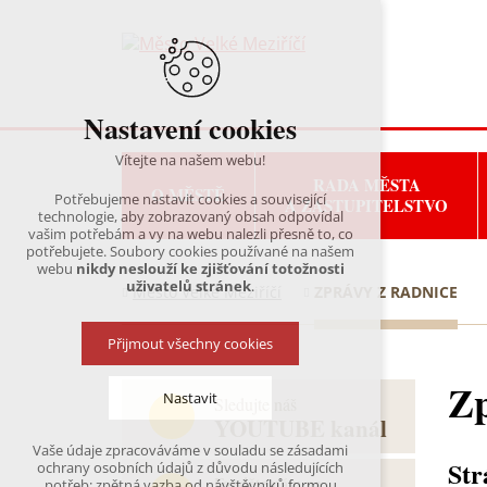
Nastavení cookies
Vítejte na našem webu!
RADA MĚSTA
O MĚSTĚ
Potřebujeme nastavit cookies a související
A ZASTUPITELSTVO
technologie, aby zobrazovaný obsah odpovídal
vašim potřebám a vy na webu nalezli přesně to, co
potřebujete. Soubory cookies používané na našem
webu
nikdy neslouží ke zjišťování totožnosti
uživatelů stránek
.
Město Velké Meziříčí
ZPRÁVY Z RADNICE
Přijmout všechny cookies
Zp
Nastavit
Sledujte náš
YOUTUBE kanál
Vaše údaje zpracováváme v souladu se zásadami
Technická cookies
Str
ochrany osobních údajů z důvodu následujících
nutná pro provozování webu
Fanděte nám na
potřeb: zpětná vazba od návštěvníků formou