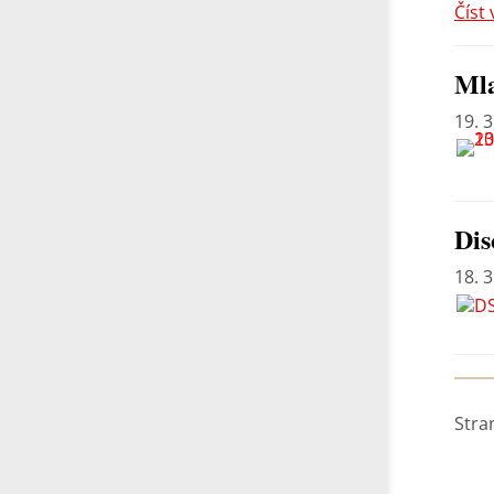
Číst 
Mla
19. 3
Dis
18. 3
Stra