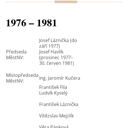
1976 – 1981
Josef Láznička (do
září 1977)
Předseda
Josef Havlík
MěstNV:
(prosinec 1977–
30. červen 1981)
Místopředseda
Ing. Jaromír Kučera
MěstNV:
František Fila
Ludvík Kyselý
František Láznička
Vítězslav Mejzlík
Věra Pánková