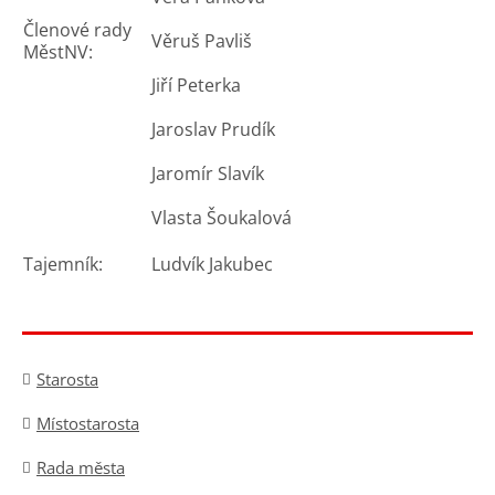
Členové rady
Věruš Pavliš
MěstNV:
Jiří Peterka
Jaroslav Prudík
Jaromír Slavík
Vlasta Šoukalová
Tajemník:
Ludvík Jakubec
Starosta
Místostarosta
Rada města