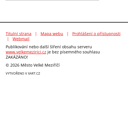
Titulní strana
|
Mapa webu
|
Prohlášení o přístupnosti
|
Webmail
Publikování nebo další šíření obsahu serveru
www.velkemezirici.cz
je bez písemného souhlasu
ZAKÁZÁNO!
© 2026 Město Velké Meziříčí
VYTVOŘENO V XART.CZ