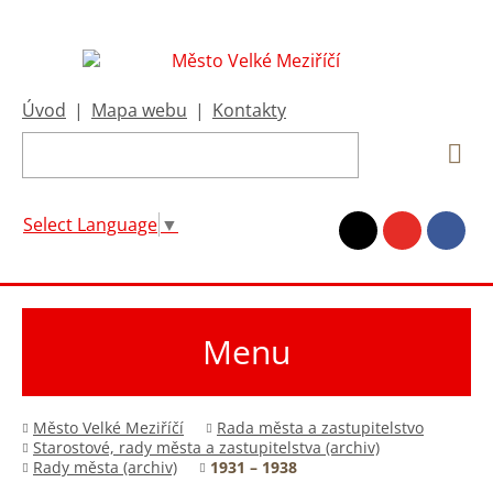
Úvod
|
Mapa webu
|
Kontakty
Select Language
▼
Menu
Město Velké Meziříčí
Rada města a zastupitelstvo
Starostové, rady města a zastupitelstva (archiv)
Rady města (archiv)
1931 – 1938