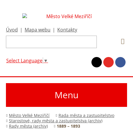
Úvod
|
Mapa webu
|
Kontakty
Select Language
▼
Menu
Město Velké Meziříčí
Rada města a zastupitelstvo
Starostové, rady města a zastupitelstva (archiv)
Rady města (archiv)
1889 – 1893