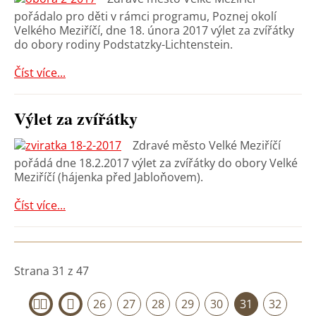
pořádalo pro děti v rámci programu, Poznej okolí
Velkého Meziříčí, dne 18. února 2017 výlet za zvířátky
do obory rodiny Podstatzky-Lichtenstein.
Číst více...
Výlet za zvířátky
Zdravé město Velké Meziříčí
pořádá dne 18.2.2017 výlet za zvířátky do obory Velké
Meziříčí (hájenka před Jabloňovem).
Číst více...
Strana 31 z 47
26
27
28
29
30
31
32
«
‹