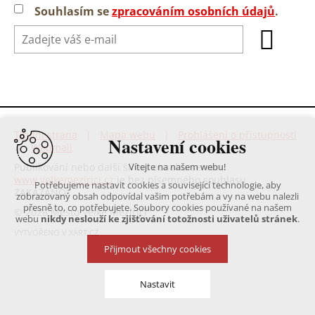
Souhlasím se
zpracováním osobních údajů
.
Titulní strana
|
Mapa webu
|
Prohlášení o přístupnosti
Nastavení cookies
|
Webmail
Publikování nebo další šíření obsahu serveru
Vítejte na našem webu!
www.velkemezirici.cz
je bez písemného souhlasu
Potřebujeme nastavit cookies a související technologie, aby
ZAKÁZÁNO!
zobrazovaný obsah odpovídal vašim potřebám a vy na webu nalezli
přesně to, co potřebujete. Soubory cookies používané na našem
© 2026 Město Velké Meziříčí
webu
nikdy neslouží ke zjišťování totožnosti uživatelů stránek
.
VYTVOŘENO V XART.CZ
Přijmout všechny cookies
Nastavit