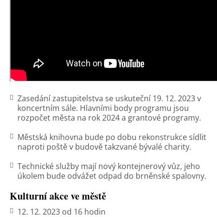
Zasedání zastupitelstva se uskuteční 19. 12. 2023 v
koncertním sále. Hlavními body programu jsou
rozpočet města na rok 2024 a grantové programy.
Městská knihovna bude po dobu rekonstrukce sídlit
naproti poště v budově takzvané bývalé charity.
Technické služby mají nový kontejnerový vůz, jeho
úkolem bude odvážet odpad do brněnské spalovny.
Kulturní akce ve městě
12. 12. 2023 od 16 hodin