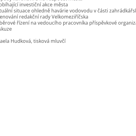
obíhající investiční akce města
tuální situace ohledně havárie vodovodu v části zahrádkářs
enování redakční rady Velkomeziříčska
běrové řízení na vedoucího pracovníka příspěvkové organi
skuze
aela Hudková, tisková mluvčí