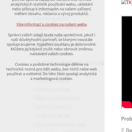
Odbory
udržení kontextu stránek (session): případná
analytických statistik používání webu, ukládání
přihlášení, volby jazyka, apod.
Formuláře
nebo přístup k informacím na vašem zařízení,
měření obsahu, reklama a vývoj produktů.
Potřebuji vyřídit
Volitelná cookies
analytická pro anonymizované vyhodnocení
Více informací o cookies na našem webu
Elektronická podatelna
návštěvnosti
marketingová cookies
Správci vašich údajů bude naše společnost, jakož i
Úřední deska
(Google,Hotjar,Leadfeeder))
naši důvěryhodní partneři, se kterými neustále
Volná pracovní místa
spolupracujeme. Vyjádření souhlasu je dobrovolné.
Více informací o cookies na našem webu
Můžete jej kdykoli zrušit nebo obnovit změnou
Klikací rozpočet
nastavení vašich cookies.
Povinně zveřejňované informace
Cookies a podobné technologie dělíme na
Přijmout všechny cookies
technická: nutná pro běh webu, bez nichž nelze web
Krizové řízení
používat a volitelná. Do této části spadají analytická
a marketingová cookies.
Veřejné zakázky
Odmítnout vše
Zprávy z radnice
Zákon o střetu zájmů
Zákon o kontrole
Grafický manuál
Prob
Ochrana osobních údajů
Do