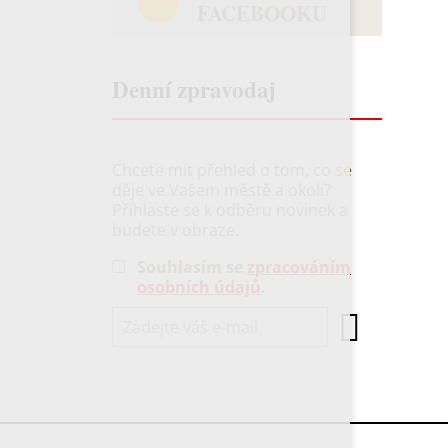
FACEBOOKU
Denní zpravodaj
Chcete mít přehled o tom, co se
děje ve Vašem městě a okolí?
Přihlaste se k odběru novinek a
budete v obraze.
Souhlasím se
zpracováním
osobních údajů
.