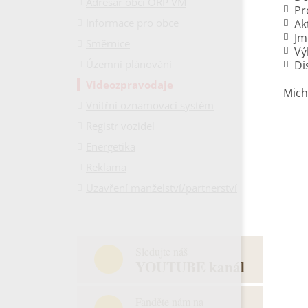
Adresář obcí ORP VM
Pr
Informace pro obce
Ak
Jm
Směrnice
Vý
Územní plánování
Di
Videozpravodaje
Mich
Vnitřní oznamovací systém
Registr vozidel
Energetika
Reklama
Uzavření manželství/partnerství
Sledujte náš
YOUTUBE kanál
Fanděte nám na