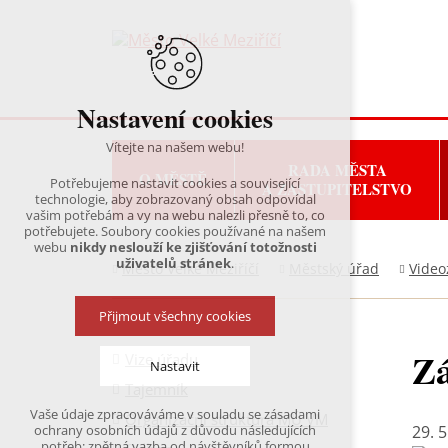
Nastavení cookies
Vítejte na našem webu!
RADA MĚSTA
O MĚSTĚ
Potřebujeme nastavit cookies a související
A ZASTUPITELSTVO
technologie, aby zobrazovaný obsah odpovídal
vašim potřebám a vy na webu nalezli přesně to, co
potřebujete. Soubory cookies používané na našem
webu
nikdy neslouží ke zjišťování totožnosti
uživatelů stránek
.
Město Velké Meziříčí
Městský úřad
Video
Přijmout všechny cookies
Zá
Vize úřadu
Nastavit
Tajemník
Vaše údaje zpracováváme v souladu se zásadami
Organizační struktura MÚ VM
Technická cookies
29. 5
ochrany osobních údajů z důvodu následujících
nutná pro provozování webu
potřeb: zpětná vazba od návštěvníků formou