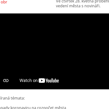
Ve čtvrtek 28. května proběhl
vedení města s novináři.
íraná témata:
pady koronaviru na rozpočet města