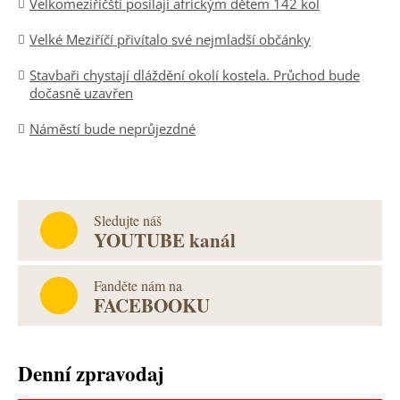
Velkomeziříčští posílají africkým dětem 142 kol
Velké Meziříčí přivítalo své nejmladší občánky
Stavbaři chystají dláždění okolí kostela. Průchod bude
dočasně uzavřen
Náměstí bude neprůjezdné
Sledujte náš
YOUTUBE kanál
Fanděte nám na
FACEBOOKU
Denní zpravodaj