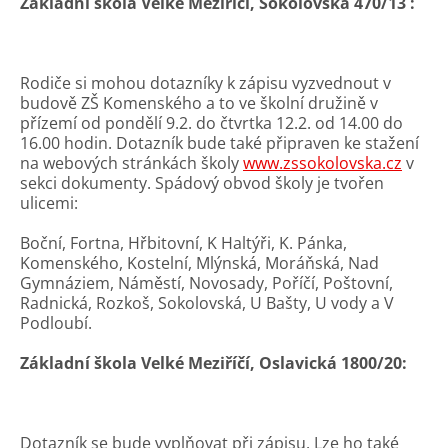
Základní škola Velké Meziříčí, Sokolovská 470/13 :
Rodiče si mohou dotazníky k zápisu vyzvednout v
budově ZŠ Komenského a to ve školní družině v
přízemí od pondělí 9.2. do čtvrtka 12.2. od 14.00 do
16.00 hodin. Dotazník bude také připraven ke stažení
na webových stránkách školy
www.zssokolovska.cz
v
sekci dokumenty. Spádový obvod školy je tvořen
ulicemi:
Boční, Fortna, Hřbitovní, K Haltýři, K. Pánka,
Komenského, Kostelní, Mlýnská, Moráňská, Nad
Gymnáziem, Náměstí, Novosady, Poříčí, Poštovní,
Radnická, Rozkoš, Sokolovská, U Bašty, U vody a V
Podloubí.
Základní škola Velké Meziříčí, Oslavická 1800/20:
Dotazník se bude vyplňovat při zápisu. Lze ho také