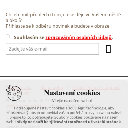
Chcete mít přehled o tom, co se děje ve Vašem městě
a okolí?
Přihlaste se k odběru novinek a budete v obraze.
Souhlasím se
zpracováním osobních údajů
.
Titulní strana
|
Mapa webu
|
Prohlášení o přístupnosti
Nastavení cookies
|
Webmail
Publikování nebo další šíření obsahu serveru
Vítejte na našem webu!
www.velkemezirici.cz
je bez písemného souhlasu
Potřebujeme nastavit cookies a související technologie, aby
ZAKÁZÁNO!
zobrazovaný obsah odpovídal vašim potřebám a vy na webu nalezli
přesně to, co potřebujete. Soubory cookies používané na našem
© 2026 Město Velké Meziříčí
webu
nikdy neslouží ke zjišťování totožnosti uživatelů stránek
.
VYTVOŘENO V XART.CZ