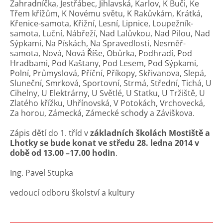
Zahradníčka, Jestřábec, Jihlavská, Karlov, K Buči, Ke
Třem křížům, K Novému světu, K Rakůvkám, Krátká,
Křenice-samota, Křižní, Lesní, Lipnice, Loupežník-
samota, Luční, Nábřeží, Nad Lalůvkou, Nad Pilou, Nad
Sýpkami, Na Pískách, Na Spravedlosti, Nesměř-
samota, Nová, Nová Říše, Obůrka, Podhradí, Pod
Hradbami, Pod Kaštany, Pod Lesem, Pod Sýpkami,
Polní, Průmyslová, Příční, Příkopy, Skřivanova, Slepá,
Sluneční, Smrková, Sportovní, Strmá, Střední, Tichá, U
Cihelny, U Elektrárny, U Světlé, U Statku, U Tržiště, U
Zlatého křížku, Uhřínovská, V Potokách, Vrchovecká,
Za horou, Zámecká, Zámecké schody a Záviškova.
Zápis dětí do 1. tříd v
základních školách Mostiště a
Lhotky se bude konat ve středu 28. ledna 2014 v
době od 13.00 –17.00 hodin
.
Ing. Pavel Stupka
vedoucí odboru školství a kultury