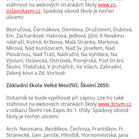
stáhnout na webových stránkách školy
www.zs-
oslavickavm.cz
. Spádový obvod školy je tvořen
ulicemi:
Bezručova, Čermákova, Demlova, Družstevní, Dubová,
Em. Zachardové, Habrová, Jedlová, Jižní, K Novému
nádraží, Kolmá, Krškova, Malá Stránka, Markova,
Mírová, Nad Kunšovcem, Nad Sv. Josefem, Nad
Plovárnou, Nad Tratí, Nádražní, Na Vyhlídce, Na
Výsluní, Oslavická, Ostrůvek, Pionýrská, Pod Strání,
Školní, Třebíčská, V Jirchářích, Ve Vilách, Zahradní,
Zelený kout a Zd. Vorlové.
Základní škola Velké Meziříčí, Školní 2055:
Dotazník se bude vyplňovat při zápisu. Lze ho také
stáhnout na webových stránkách školy
www.3zsvm.cz
v odkazu Školní rok-Zápis do 1. třídy. Spádový obvod
školy je tvořen ulicemi:
Arch. Neumana, Bezděkov, Čechova, Františkov, Fr.
Stránecké, Gen. Jaroše, Hliniště, Hornoměstská, Jana