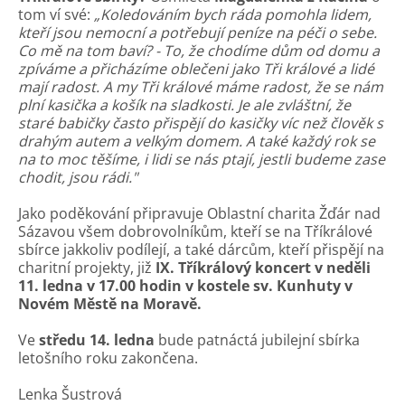
tom ví své:
„Koledováním bych ráda pomohla lidem,
kteří jsou nemocní a potřebují peníze na péči o sebe.
Co mě na tom baví? - To, že chodíme dům od domu a
zpíváme a přicházíme oblečeni jako Tři králové a lidé
mají radost. A my Tři králové máme radost, že se nám
plní kasička a košík na sladkosti. Je ale zvláštní, že
staré babičky často přispějí do kasičky víc než člověk s
drahým autem a velkým domem. A také každý rok se
na to moc těšíme, i lidi se nás ptají, jestli budeme zase
chodit, jsou rádi."
Jako poděkování připravuje Oblastní charita Žďár nad
Sázavou všem dobrovolníkům, kteří se na Tříkrálové
sbírce jakkoliv podílejí, a také dárcům, kteří přispějí na
charitní projekty, již
IX. Tříkrálový koncert v neděli
11. ledna v 17.00 hodin v kostele sv. Kunhuty v
Novém Městě na Moravě.
Ve
středu 14. ledna
bude patnáctá jubilejní sbírka
letošního roku zakončena.
Lenka Šustrová