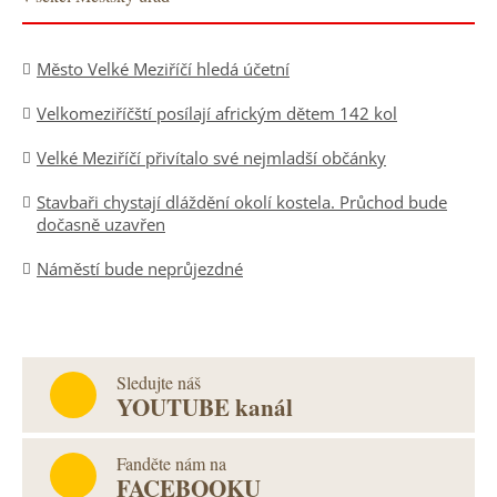
Město Velké Meziříčí hledá účetní
Velkomeziříčští posílají africkým dětem 142 kol
Velké Meziříčí přivítalo své nejmladší občánky
Stavbaři chystají dláždění okolí kostela. Průchod bude
dočasně uzavřen
Náměstí bude neprůjezdné
Sledujte náš
YOUTUBE kanál
Fanděte nám na
FACEBOOKU