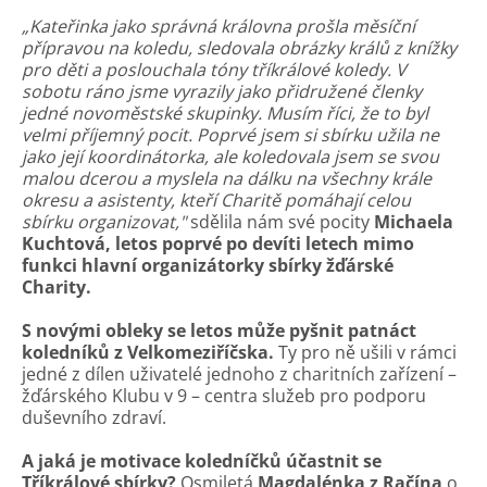
„Kateřinka jako správná královna prošla měsíční
přípravou na koledu, sledovala obrázky králů z knížky
pro děti a poslouchala tóny tříkrálové koledy. V
sobotu ráno jsme vyrazily jako přidružené členky
jedné novoměstské skupinky. Musím říci, že to byl
velmi příjemný pocit. Poprvé jsem si sbírku užila ne
jako její koordinátorka, ale koledovala jsem se svou
malou dcerou a myslela na dálku na všechny krále
okresu a asistenty, kteří Charitě pomáhají celou
sbírku organizovat,"
sdělila nám své pocity
Michaela
Kuchtová, letos poprvé po devíti letech mimo
funkci hlavní organizátorky sbírky žďárské
Charity.
S novými obleky se letos může pyšnit patnáct
koledníků z Velkomeziříčska.
Ty pro ně ušili v rámci
jedné z dílen uživatelé jednoho z charitních zařízení –
žďárského Klubu v 9 – centra služeb pro podporu
duševního zdraví.
A jaká je motivace koledníčků účastnit se
Tříkrálové sbírky?
Osmiletá
Magdalénka z Račína
o