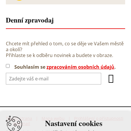
Denní zpravodaj
Chcete mít přehled o tom, co se děje ve Vašem městě
a okolí?
Přihlaste se k odběru novinek a budete v obraze.
Souhlasím se
zpracováním osobních údajů
.
Titulní strana
|
Mapa webu
|
Prohlášení o přístupnosti
Nastavení cookies
|
Webmail