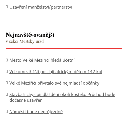
Uzavření manželství/partnerství
Nejnavštěvovanější
v sekci Městský úřad
Město Velké Meziříčí hledá účetní
Velkomeziříčští posílají africkým dětem 142 kol
Velké Meziříčí přivítalo své nejmladší občánky
Stavbaři chystají dláždění okolí kostela. Průchod bude
dočasně uzavřen
Náměstí bude neprůjezdné