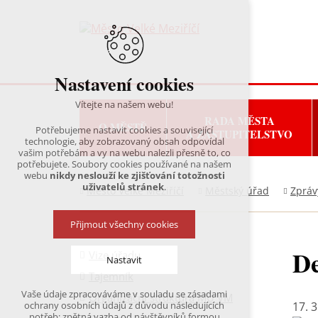
Nastavení cookies
Vítejte na našem webu!
RADA MĚSTA
O MĚSTĚ
Potřebujeme nastavit cookies a související
A ZASTUPITELSTVO
technologie, aby zobrazovaný obsah odpovídal
vašim potřebám a vy na webu nalezli přesně to, co
potřebujete. Soubory cookies používané na našem
webu
nikdy neslouží ke zjišťování totožnosti
uživatelů stránek
.
Město Velké Meziříčí
Městský úřad
Zpráv
Přijmout všechny cookies
De
Vize úřadu
Nastavit
Tajemník
Vaše údaje zpracováváme v souladu se zásadami
Organizační struktura MÚ VM
Technická cookies
17. 3
ochrany osobních údajů z důvodu následujících
nutná pro provozování webu
potřeb: zpětná vazba od návštěvníků formou