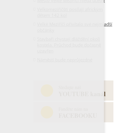
Město Velké Meziříčí hledá účetní
Velkomeziříčští posílají africkým
dětem 142 kol
Velké Meziříčí přivítalo své nejmladší
občánky
Stavbaři chystají dláždění okolí
kostela. Průchod bude dočasně
uzavřen
Náměstí bude neprůjezdné
Sledujte náš
YOUTUBE kanál
Fanděte nám na
FACEBOOKU