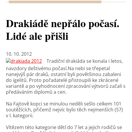
Drakiádě nepřálo počasí.
Lidé ale přišli
10. 10. 2012
Tradiční drakiáda se konala i letos,
navzdory deštivému počasí.Na nebi se třepetal
nanejvýš pár draků, ostatní byli povětšinou zabaleni
do igelitů. Proto pořadatelé přistoupili ke zkrácené
variantě a po vyhodnocení zpracování výtvorů začali s
předáváním diplomů a cen.
Na Fajtově kopci se minulou neděli sešlo celkem 101
soutěžících, přičemž nejvíc bylo těch nejmenších (57)
v I. kategorii.
Vítězem této kategorie dětí do 7 let a jejich rodičů se