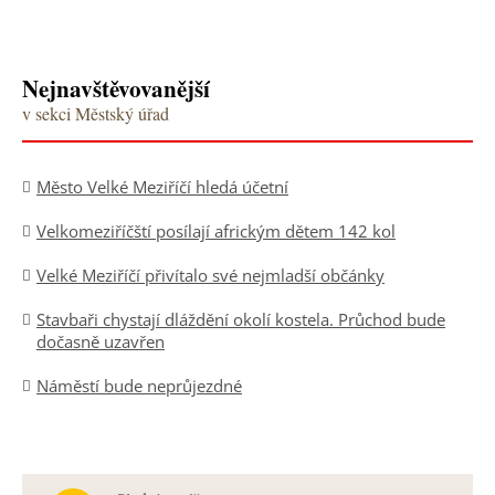
Nejnavštěvovanější
v sekci Městský úřad
Město Velké Meziříčí hledá účetní
Velkomeziříčští posílají africkým dětem 142 kol
Velké Meziříčí přivítalo své nejmladší občánky
Stavbaři chystají dláždění okolí kostela. Průchod bude
dočasně uzavřen
Náměstí bude neprůjezdné