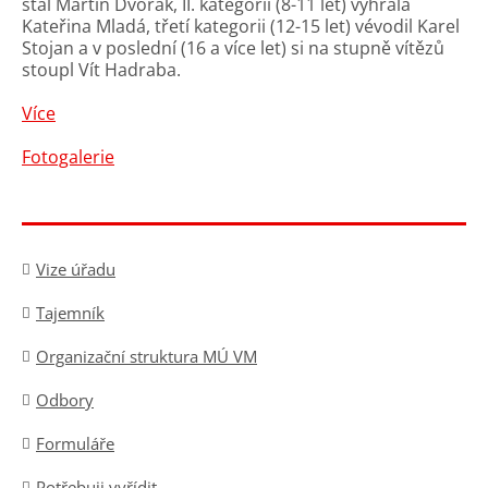
stal Martin Dvořák, II. kategorii (8-11 let) vyhrála
Kateřina Mladá, třetí kategorii (12-15 let) vévodil Karel
Stojan a v poslední (16 a více let) si na stupně vítězů
stoupl Vít Hadraba.
Více
Fotogalerie
Vize úřadu
Tajemník
Organizační struktura MÚ VM
Odbory
Formuláře
Potřebuji vyřídit