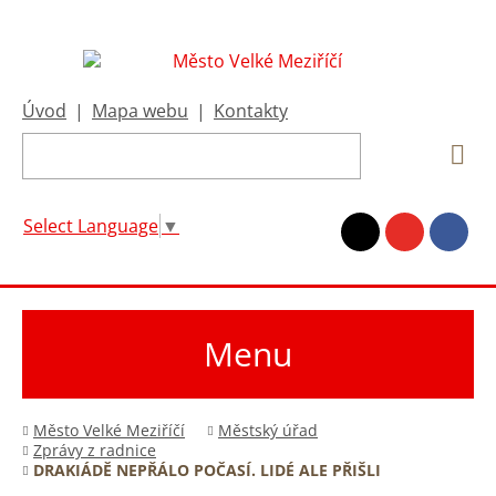
Úvod
|
Mapa webu
|
Kontakty
Select Language
▼
Menu
Město Velké Meziříčí
Městský úřad
Zprávy z radnice
DRAKIÁDĚ NEPŘÁLO POČASÍ. LIDÉ ALE PŘIŠLI