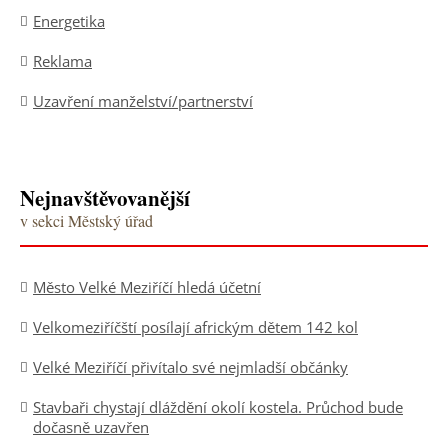
Energetika
Reklama
Uzavření manželství/partnerství
Nejnavštěvovanější
v sekci Městský úřad
Město Velké Meziříčí hledá účetní
Velkomeziříčští posílají africkým dětem 142 kol
Velké Meziříčí přivítalo své nejmladší občánky
Stavbaři chystají dláždění okolí kostela. Průchod bude
dočasně uzavřen