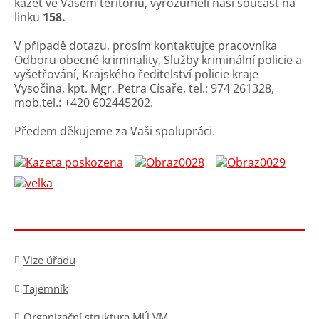
kazet ve Vašem teritoriu, vyrozuměli naši součást na
linku
158.
V případě dotazu, prosím kontaktujte pracovníka
Odboru obecné kriminality, Služby kriminální policie a
vyšetřování, Krajského ředitelství policie kraje
Vysočina, kpt. Mgr. Petra Císaře, tel.: 974 261328,
mob.tel.: +420 602445202.
Předem děkujeme za Vaši spolupráci.
Vize úřadu
Tajemník
Organizační struktura MÚ VM