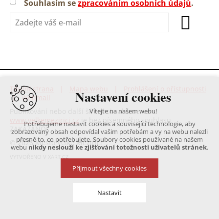
Souhlasím se
zpracováním osobních údajů
.
Titulní strana
|
Mapa webu
|
Prohlášení o přístupnosti
Nastavení cookies
|
Webmail
Publikování nebo další šíření obsahu serveru
Vítejte na našem webu!
www.velkemezirici.cz
je bez písemného souhlasu
Potřebujeme nastavit cookies a související technologie, aby
ZAKÁZÁNO!
zobrazovaný obsah odpovídal vašim potřebám a vy na webu nalezli
přesně to, co potřebujete. Soubory cookies používané na našem
© 2026 Město Velké Meziříčí
webu
nikdy neslouží ke zjišťování totožnosti uživatelů stránek
.
VYTVOŘENO V XART.CZ
Přijmout všechny cookies
Nastavit