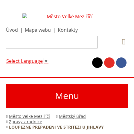
Úvod
|
Mapa webu
|
Kontakty
Select Language
▼
Menu
Město Velké Meziříčí
Městský úřad
Zprávy z radnice
LOUPEŽNÉ PŘEPADENÍ VE STŘÍTEŽI U JIHLAVY