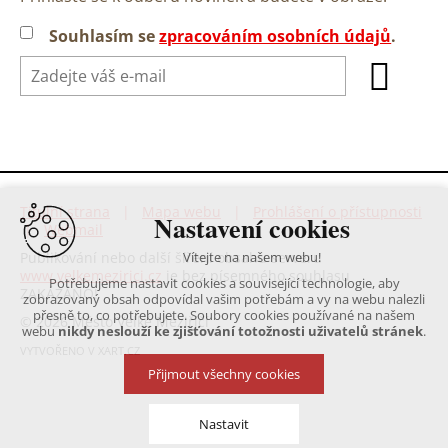
Souhlasím se
zpracováním osobních údajů
.
Titulní strana
|
Mapa webu
|
Prohlášení o přístupnosti
Nastavení cookies
|
Webmail
Publikování nebo další šíření obsahu serveru
Vítejte na našem webu!
www.velkemezirici.cz
je bez písemného souhlasu
Potřebujeme nastavit cookies a související technologie, aby
ZAKÁZÁNO!
zobrazovaný obsah odpovídal vašim potřebám a vy na webu nalezli
přesně to, co potřebujete. Soubory cookies používané na našem
© 2026 Město Velké Meziříčí
webu
nikdy neslouží ke zjišťování totožnosti uživatelů stránek
.
VYTVOŘENO V XART.CZ
Přijmout všechny cookies
Nastavit