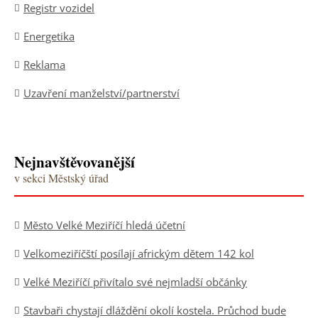
Registr vozidel
Energetika
Reklama
Uzavření manželství/partnerství
Nejnavštěvovanější
v sekci Městský úřad
Město Velké Meziříčí hledá účetní
Velkomeziříčští posílají africkým dětem 142 kol
Velké Meziříčí přivítalo své nejmladší občánky
Stavbaři chystají dláždění okolí kostela. Průchod bude