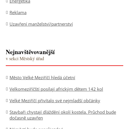
Energetika
Reklama
Uzavření manželství/partnerství
Nejnavštěvovanější
v sekci Městský úřad
Město Velké Meziříčí hledá účetní
Velkomeziříčští posílají africkým dětem 142 kol
Velké Meziříčí přivítalo své nejmladší občánky
Stavbaři chystají dláždění okolí kostela. Průchod bude
dočasně uzavřen