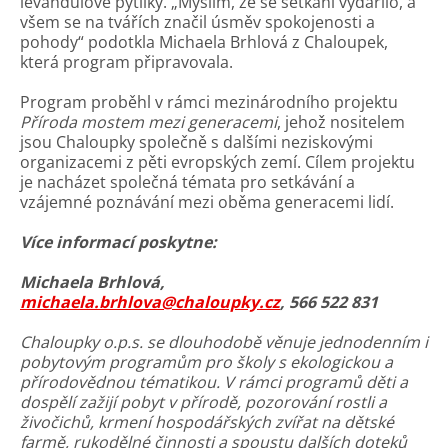
levandulové pytlíky. „Myslím, že se setkání vydařilo, a
všem se na tvářích značil úsměv spokojenosti a
pohody“ podotkla Michaela Brhlová z Chaloupek,
která program připravovala.
Program proběhl v rámci mezinárodního projektu
Příroda mostem mezi generacemi
, jehož nositelem
jsou Chaloupky společně s dalšími neziskovými
organizacemi z pěti evropských zemí. Cílem projektu
je nacházet společná témata pro setkávání a
vzájemné poznávání mezi oběma generacemi lidí.
Více informací poskytne:
Michaela Brhlová,
michaela.brhlova@chaloupky.cz
, 566 522 831
Chaloupky o.p.s. se dlouhodobě věnuje jednodenním i
pobytovým programům pro školy s ekologickou a
přírodovědnou tématikou. V rámci programů děti a
dospělí zažijí pobyt v přírodě, pozorování rostli a
živočichů, krmení hospodářských zvířat na dětské
farmě, rukodělné činnosti a spoustu dalších doteků