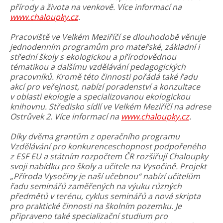
přírody a života na venkově. Více informací na
www.chaloupky.cz
.
Pracoviště ve Velkém Meziříčí se dlouhodobě věnuje
jednodenním programům pro mateřské, základní i
střední školy s ekologickou a přírodovědnou
tématikou a dalšímu vzdělávání pedagogických
pracovníků. Kromě této činnosti pořádá také řadu
akcí pro veřejnost, nabízí poradenství a konzultace
v oblasti ekologie a specializovanou ekologickou
knihovnu. Středisko sídlí ve Velkém Meziříčí na adrese
Ostrůvek 2. Více informací na
www.chaloupky.cz
.
Díky dvěma grantům z operačního programu
Vzdělávání pro konkurenceschopnost podpořeného
z ESF EU a státním rozpočtem ČR rozšiřují Chaloupky
svoji nabídku pro školy a učitele na Vysočině. Projekt
„Příroda Vysočiny je naší učebnou“ nabízí učitelům
řadu seminářů zaměřených na výuku různých
předmětů v terénu, cyklus seminářů a nová skripta
pro praktické činnosti na školním pozemku. Je
připraveno také specializační studium pro