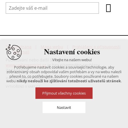
Titulní strana
|
Mapa webu
|
Prohlášení o přístupnosti
Nastavení cookies
|
Webmail
Publikování nebo další šíření obsahu serveru
Vítejte na našem webu!
www.velkemezirici.cz
je bez písemného souhlasu
Potřebujeme nastavit cookies a související technologie, aby
ZAKÁZÁNO!
zobrazovaný obsah odpovídal vašim potřebám a vy na webu nalezli
přesně to, co potřebujete. Soubory cookies používané na našem
© 2026 Město Velké Meziříčí
webu
nikdy neslouží ke zjišťování totožnosti uživatelů stránek
.
VYTVOŘENO V XART.CZ
Přijmout všechny cookies
Nastavit
Technická cookies