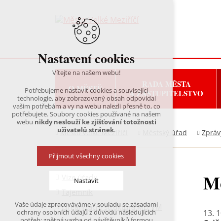
Nastavení cookies
Vítejte na našem webu!
RADA MĚSTA
O MĚSTĚ
Potřebujeme nastavit cookies a související
A ZASTUPITELSTVO
technologie, aby zobrazovaný obsah odpovídal
vašim potřebám a vy na webu nalezli přesně to, co
potřebujete. Soubory cookies používané na našem
webu
nikdy neslouží ke zjišťování totožnosti
uživatelů stránek
.
Město Velké Meziříčí
Městský úřad
Zpráv
Přijmout všechny cookies
Mo
Vize úřadu
Nastavit
Tajemník
Vaše údaje zpracováváme v souladu se zásadami
Organizační struktura MÚ VM
Technická cookies
13. 
ochrany osobních údajů z důvodu následujících
nutná pro provozování webu
potřeb: zpětná vazba od návštěvníků formou