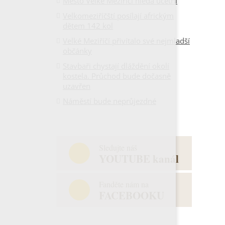
Město Velké Meziříčí hledá účetní
Velkomeziříčští posílají africkým
dětem 142 kol
Velké Meziříčí přivítalo své nejmladší
občánky
Stavbaři chystají dláždění okolí
kostela. Průchod bude dočasně
uzavřen
Náměstí bude neprůjezdné
Sledujte náš
YOUTUBE kanál
Fanděte nám na
FACEBOOKU