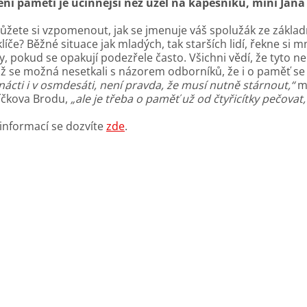
ení paměti je účinnější než uzel na kapesníku, míní Jan
žete si vzpomenout, jak se jmenuje váš spolužák ze základní
 klíče? Běžné situace jak mladých, tak starších lidí, řekne si
y, pokud se opakují podezřele často. Všichni vědí, že tyto ne
už se možná nesetkali s názorem odborníků, že i o paměť s
ácti i v osmdesáti, není pravda, že musí nutně stárnout,“
mí
íčkova Brodu,
„ale je třeba o paměť už od čtyřicítky pečovat,
 informací se dozvíte
zde
.