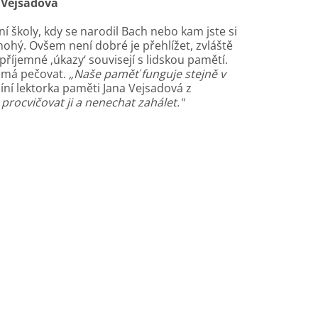
a Vejsadová
 školy, kdy se narodil Bach nebo kam jste si
 mnohý. Ovšem není dobré je přehlížet, zvláště
příjemné ‚úkazy‘ souvisejí s lidskou pamětí.
e má pečovat.
„Naše paměť funguje stejně v
ní lektorka paměti Jana Vejsadová z
 procvičovat ji a nenechat zahálet."