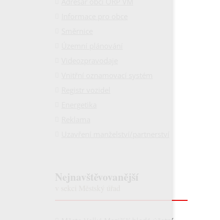
Adresář obcí ORP VM
Informace pro obce
Směrnice
Územní plánování
Videozpravodaje
Vnitřní oznamovací systém
Registr vozidel
Energetika
Reklama
Uzavření manželství/partnerství
Nejnavštěvovanější
v sekci Městský úřad