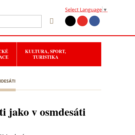
Select Language
▼
CKÉ
KULTURA, SPORT,
ACE
TURISTIKA
MDESÁTI
i jako v osmdesáti