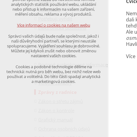
Odbory
Cvič
udržení kontextu stránek (session): případná
analytických statistik používání webu, ukládání
přihlášení, volby jazyka, apod.
Formuláře
nebo přístup k informacím na vašem zařízení,
Nemů
měření obsahu, reklama a vývoj produktů.
Potřebuji vyřídit
Volitelná cookies
dali
analytická pro anonymizované vyhodnocení
tehd
Více informací o cookies na našem webu
Elektronická podatelna
návštěvnosti
Ale 
marketingová cookies
Správci vašich údajů bude naše společnost, jakož i
Úřední deska
osmn
(Google,Hotjar,Leadfeeder))
naši důvěryhodní partneři, se kterými neustále
Havl
Volná pracovní místa
spolupracujeme. Vyjádření souhlasu je dobrovolné.
Více informací o cookies na našem webu
Můžete jej kdykoli zrušit nebo obnovit změnou
Klikací rozpočet
Více
nastavení vašich cookies.
Povinně zveřejňované informace
Cookies a podobné technologie dělíme na
Přijmout všechny cookies
technická: nutná pro běh webu, bez nichž nelze web
Krizové řízení
používat a volitelná. Do této části spadají analytická
a marketingová cookies.
Veřejné zakázky
Odmítnout vše
Zprávy z radnice
Zákon o střetu zájmů
Zákon o kontrole
Grafický manuál
Ochrana osobních údajů