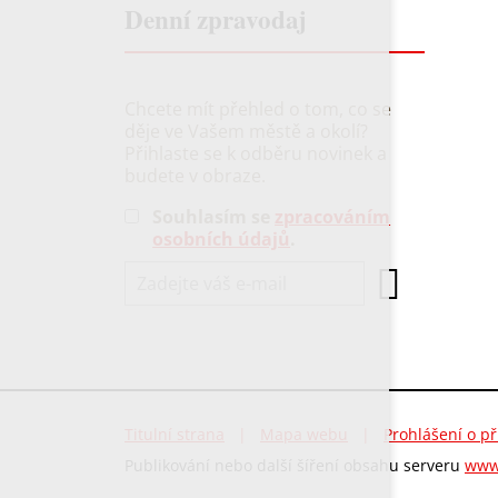
Denní zpravodaj
Chcete mít přehled o tom, co se
děje ve Vašem městě a okolí?
Přihlaste se k odběru novinek a
budete v obraze.
Souhlasím se
zpracováním
osobních údajů
.
Titulní strana
|
Mapa webu
|
Prohlášení o př
Publikování nebo další šíření obsahu serveru
www.