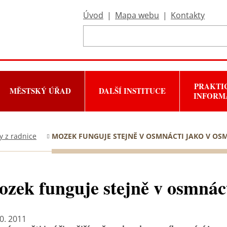
Úvod
|
Mapa webu
|
Kontakty
PRAKTI
MĚSTSKÝ ÚŘAD
DALŠÍ INSTITUCE
INFORM
y z radnice
MOZEK FUNGUJE STEJNĚ V OSMNÁCTI JAKO V OS
zek funguje stejně v osmnáct
10. 2011