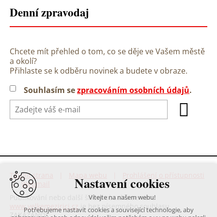
Denní zpravodaj
Chcete mít přehled o tom, co se děje ve Vašem městě
a okolí?
Přihlaste se k odběru novinek a budete v obraze.
Souhlasím se
zpracováním osobních údajů
.
Titulní strana
|
Mapa webu
|
Prohlášení o přístupnosti
Nastavení cookies
|
Webmail
Publikování nebo další šíření obsahu serveru
Vítejte na našem webu!
www.velkemezirici.cz
je bez písemného souhlasu
Potřebujeme nastavit cookies a související technologie, aby
ZAKÁZÁNO!