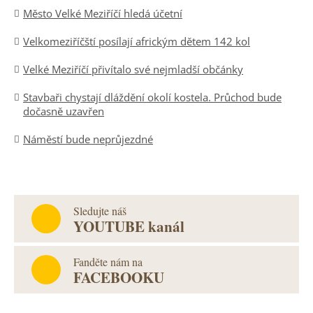
Město Velké Meziříčí hledá účetní
Velkomeziříčští posílají africkým dětem 142 kol
Velké Meziříčí přivítalo své nejmladší občánky
Stavbaři chystají dláždění okolí kostela. Průchod bude
dočasně uzavřen
Náměstí bude neprůjezdné
Sledujte náš
YOUTUBE kanál
Fanděte nám na
FACEBOOKU