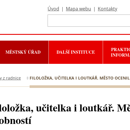
Úvod
|
Mapa webu
|
Kontakty
PRAKTI
MĚSTSKÝ ÚŘAD
DALŠÍ INSTITUCE
INFORM
y z radnice
FILOLOŽKA, UČITELKA I LOUTKÁŘ. MĚSTO OCENI
loložka, učitelka i loutkář. Mě
obností