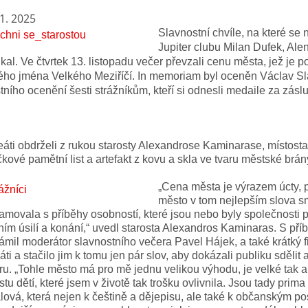
11. 2025
Slavnostní chvíle, na které se
Jupiter clubu Milan Dufek, Ale
al. Ve čtvrtek 13. listopadu večer převzali cenu města, jež je p
ého jména Velkého Meziříčí. In memoriam byl oceněn Václav Sla
tního ocenění šesti strážníkům, kteří si odnesli medaile za zásl
eáti obdrželi z rukou starosty Alexandrose Kaminarase, místost
kové pamětní list a artefakt z kovu a skla ve tvaru městské brá
„Cena města je výrazem úcty, 
město v tom nejlepším slova sm
amovala s příběhy osobností, které jsou nebo byly společnosti
ním úsilí a konání,“ uvedl starosta Alexandros Kaminaras. S př
mil moderátor slavnostního večera Pavel Hájek, a také krátký f
áti a stačilo jim k tomu jen pár slov, aby dokázali publiku sdělit
u. „Tohle město má pro mě jednu velikou výhodu, je velké tak a
tu dětí, které jsem v životě tak trošku ovlivnila. Jsou tady prima
lová, která nejen k češtině a dějepisu, ale také k občanským p