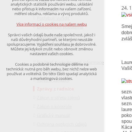
Odbory
udržení kontextu stránek (session): případná
analytických statistik používání webu, ukládání
přihlášení, volby jazyka, apod.
24. 
Formuláře
nebo přístup k informacím na vašem zařízení,
měření obsahu, reklama a vývoj produktů.
Potřebuji vyřídit
Volitelná cookies
analytická pro anonymizované vyhodnocení
Více informací o cookies na našem webu
Elektronická podatelna
Smejk
návštěvnosti
marketingová cookies
dobr
Správci vašich údajů bude naše společnost, jakož i
Úřední deska
(Google,Hotjar,Leadfeeder))
zvláš
naši důvěryhodní partneři, se kterými neustále
Volná pracovní místa
spolupracujeme. Vyjádření souhlasu je dobrovolné.
Více informací o cookies na našem webu
Můžete jej kdykoli zrušit nebo obnovit změnou
Klikací rozpočet
nastavení vašich cookies.
Povinně zveřejňované informace
Laur
Cookies a podobné technologie dělíme na
Přijmout všechny cookies
Vašíč
technická: nutná pro běh webu, bez nichž nelze web
Krizové řízení
používat a volitelná. Do této části spadají analytická
a marketingová cookies.
Veřejné zakázky
Odmítnout vše
Zprávy z radnice
sezn
Zákon o střetu zájmů
vlast
sezná
Zákon o kontrole
laure
Grafický manuál
pokor
spous
Ochrana osobních údajů
Káca