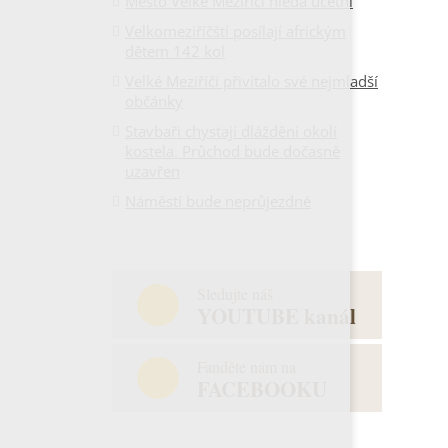
Město Velké Meziříčí hledá účetní
Velkomeziříčští posílají africkým
dětem 142 kol
Velké Meziříčí přivítalo své nejmladší
občánky
Stavbaři chystají dláždění okolí
kostela. Průchod bude dočasně
uzavřen
Náměstí bude neprůjezdné
Sledujte náš
YOUTUBE kanál
Fanděte nám na
FACEBOOKU