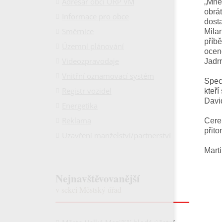
Adresář obcí ORP VM
„Mně
obrá
Informace pro obce
dosta
Směrnice
Milan
příbě
Územní plánování
ocen
Videozpravodaje
Jadrn
Vnitřní oznamovací systém
Speci
Registr vozidel
kteří
Davi
Energetika
Reklama
Cerem
přito
Uzavření manželství/partnerství
Mart
Nejnavštěvovanější
v sekci Městský úřad