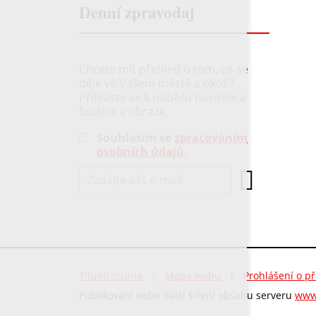
Denní zpravodaj
Chcete mít přehled o tom, co se
děje ve Vašem městě a okolí?
Přihlaste se k odběru novinek a
budete v obraze.
Souhlasím se
zpracováním
osobních údajů
.
Titulní strana
|
Mapa webu
|
Prohlášení o př
Publikování nebo další šíření obsahu serveru
www.