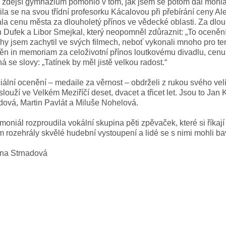
 zdejší gymnázium pomohlo v tom, jak jsem se potom dál mohla
tila se na svou třídní profesorku Kácalovou při přebírání ceny
la cenu města za dlouholetý přínos ve vědecké oblasti. Za dlouho
 Dufek a Libor Smejkal, který neopomněl zdůraznit: „To ocenění 
hy jsem zachytil ve svých filmech, neboť vykonali mnoho pro te
ěn in memoriam za celoživotní přínos loutkovému divadlu, cenu 
á se slovy: „Tatínek by měl jistě velkou radost.“
ální ocenění – medaile za věrnost – obdrželi z rukou svého velit
 slouží ve Velkém Meziříčí deset, dvacet a třicet let. Jsou to Jan 
dová, Martin Pavlát a Miluše Nohelová.
oniál rozproudila vokální skupina pěti zpěvaček, které si říkaj
m rozehrály skvělé hudební vystoupení a lidé se s nimi mohli bav
ina Strnadová