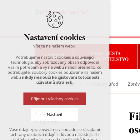
Nastavení cookies
Vítejte na našem webu!
RADA MĚSTA
O MĚSTĚ
Potřebujeme nastavit cookies a související
A ZASTUPITELSTVO
technologie, aby zobrazovaný obsah odpovídal
vašim potřebám a vy na webu nalezli přesně to, co
potřebujete. Soubory cookies používané na našem
webu
nikdy neslouží ke zjišťování totožnosti
uživatelů stránek
.
Město Velké Meziříčí
Městský úřad
Zpráv
Přijmout všechny cookies
Fi
Vize úřadu
Nastavit
Tajemník
os
Vaše údaje zpracováváme v souladu se zásadami
Organizační struktura MÚ VM
Technická cookies
ochrany osobních údajů z důvodu následujících
nutná pro provozování webu
potřeb: zpětná vazba od návštěvníků formou