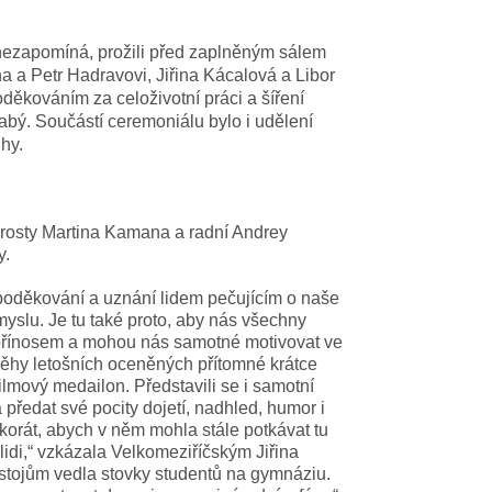
 nezapomíná, prožili před zaplněným sálem
na a Petr Hadravovi, Jiřina Kácalová a Libor
oděkováním za celoživotní práci a šíření
bý. Součástí ceremoniálu bylo i udělení
uhy.
arosty Martina Kamana a radní Andrey
ny.
poděkování a uznání lidem pečujícím o naše
yslu. Je tu také proto, aby nás všechny
 přínosem a mohou nás samotné motivovat ve
íběhy letošních oceněných přítomné krátce
ilmový medailon. Představili se i samotní
 a předat své pocity dojetí, nadhled, humor i
korát, abych v něm mohla stále potkávat tu
 lidi,“ vzkázala Velkomeziříčským Jiřina
ostojům vedla stovky studentů na gymnáziu.