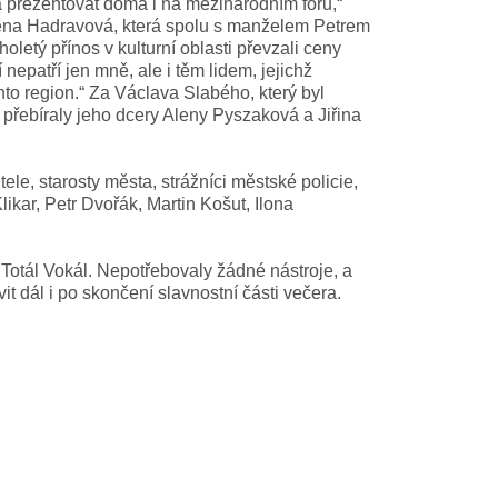
 prezentovat doma i na mezinárodním fóru,“
 Alena Hadravová, která spolu s manželem Petrem
letý přínos v kulturní oblasti převzali ceny
nepatří jen mně, ale i těm lidem, jejichž
nto region.“ Za Václava Slabého, který byl
přebíraly jeho dcery Aleny Pyszaková a Jiřina
ele, starosty města, strážníci městské policie,
Klikar, Petr Dvořák, Martin Košut, Ilona
í Totál Vokál. Nepotřebovaly žádné nástroje, a
it dál i po skončení slavnostní části večera.