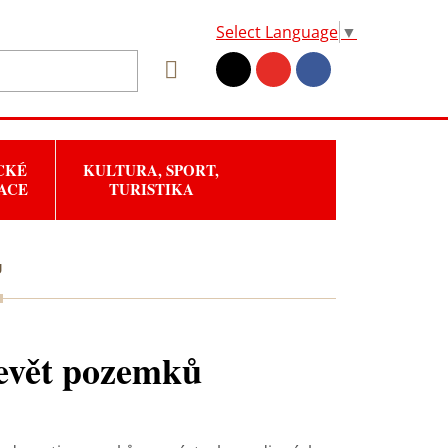
Select Language
▼
CKÉ
KULTURA, SPORT,
ACE
TURISTIKA
Ů
devět pozemků