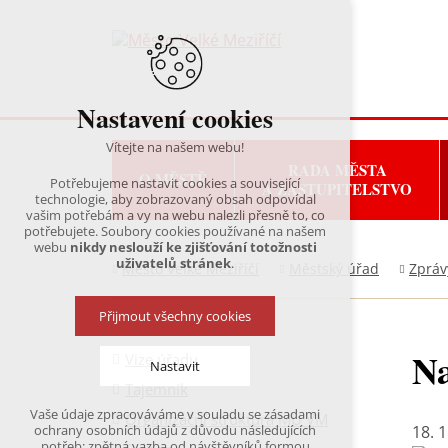
Nastavení cookies
Vítejte na našem webu!
RADA MĚSTA
O MĚSTĚ
Potřebujeme nastavit cookies a související
A ZASTUPITELSTVO
technologie, aby zobrazovaný obsah odpovídal
vašim potřebám a vy na webu nalezli přesně to, co
potřebujete. Soubory cookies používané na našem
webu
nikdy neslouží ke zjišťování totožnosti
uživatelů stránek
.
Město Velké Meziříčí
Městský úřad
Zpráv
Přijmout všechny cookies
Na
Vize úřadu
Nastavit
Tajemník
Vaše údaje zpracováváme v souladu se zásadami
Organizační struktura MÚ VM
Technická cookies
18. 
ochrany osobních údajů z důvodu následujících
nutná pro provozování webu
potřeb: zpětná vazba od návštěvníků formou