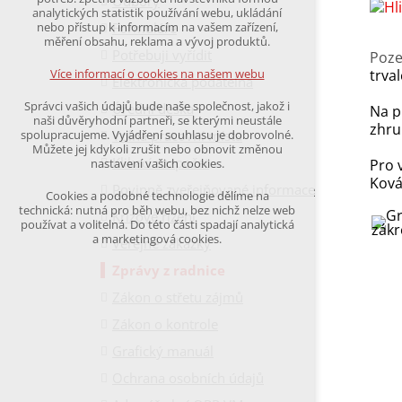
Odbory
udržení kontextu stránek (session): případná
analytických statistik používání webu, ukládání
přihlášení, volby jazyka, apod.
Formuláře
nebo přístup k informacím na vašem zařízení,
měření obsahu, reklama a vývoj produktů.
Potřebuji vyřídit
Volitelná cookies
Poze
analytická pro anonymizované vyhodnocení
trval
Více informací o cookies na našem webu
Elektronická podatelna
návštěvnosti
marketingová cookies
Správci vašich údajů bude naše společnost, jakož i
Úřední deska
Na p
(Google,Hotjar,Leadfeeder))
naši důvěryhodní partneři, se kterými neustále
zhru
Volná pracovní místa
spolupracujeme. Vyjádření souhlasu je dobrovolné.
Více informací o cookies na našem webu
Můžete jej kdykoli zrušit nebo obnovit změnou
Klikací rozpočet
Pro 
nastavení vašich cookies.
Ková
Povinně zveřejňované informace
Cookies a podobné technologie dělíme na
Přijmout všechny cookies
technická: nutná pro běh webu, bez nichž nelze web
Krizové řízení
používat a volitelná. Do této části spadají analytická
a marketingová cookies.
Veřejné zakázky
Odmítnout vše
Zprávy z radnice
Zákon o střetu zájmů
Zákon o kontrole
Grafický manuál
Ochrana osobních údajů