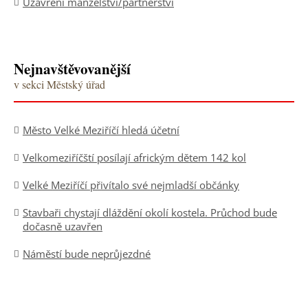
Uzavření manželství/partnerství
Nejnavštěvovanější
v sekci Městský úřad
Město Velké Meziříčí hledá účetní
Velkomeziříčští posílají africkým dětem 142 kol
Velké Meziříčí přivítalo své nejmladší občánky
Stavbaři chystají dláždění okolí kostela. Průchod bude
dočasně uzavřen
Náměstí bude neprůjezdné