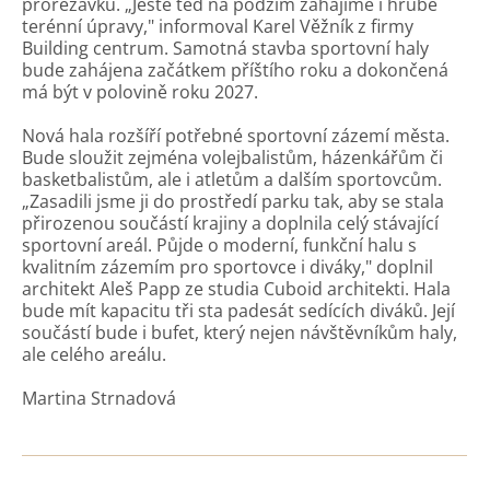
prořezávku. „Ještě teď na podzim zahájíme i hrubé
terénní úpravy," informoval Karel Věžník z firmy
Building centrum. Samotná stavba sportovní haly
bude zahájena začátkem příštího roku a dokončená
má být v polovině roku 2027.
Nová hala rozšíří potřebné sportovní zázemí města.
Bude sloužit zejména volejbalistům, házenkářům či
basketbalistům, ale i atletům a dalším sportovcům.
„Zasadili jsme ji do prostředí parku tak, aby se stala
přirozenou součástí krajiny a doplnila celý stávající
sportovní areál. Půjde o moderní, funkční halu s
kvalitním zázemím pro sportovce i diváky," doplnil
architekt Aleš Papp ze studia Cuboid architekti. Hala
bude mít kapacitu tři sta padesát sedících diváků. Její
součástí bude i bufet, který nejen návštěvníkům haly,
ale celého areálu.
Martina Strnadová