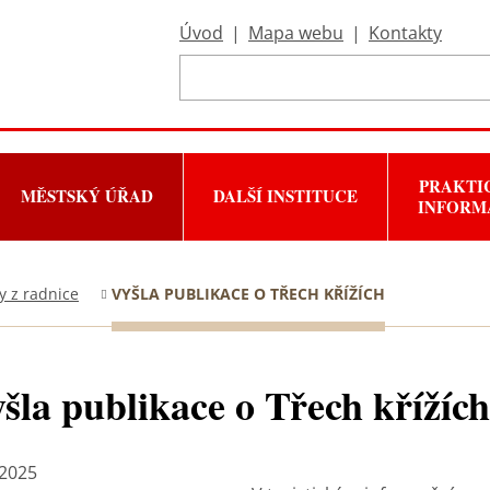
Úvod
|
Mapa webu
|
Kontakty
PRAKTI
MĚSTSKÝ ÚŘAD
DALŠÍ INSTITUCE
INFORM
y z radnice
VYŠLA PUBLIKACE O TŘECH KŘÍŽÍCH
šla publikace o Třech křížích
 2025