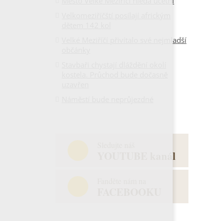
Město Velké Meziříčí hledá účetní
Velkomeziříčští posílají africkým
dětem 142 kol
Velké Meziříčí přivítalo své nejmladší
občánky
Stavbaři chystají dláždění okolí
kostela. Průchod bude dočasně
uzavřen
Náměstí bude neprůjezdné
Sledujte náš
YOUTUBE kanál
Fanděte nám na
FACEBOOKU