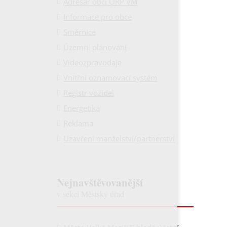
Adresář obcí ORP VM
Informace pro obce
Směrnice
Územní plánování
Videozpravodaje
Vnitřní oznamovací systém
Registr vozidel
Energetika
Reklama
Uzavření manželství/partnerství
Nejnavštěvovanější
v sekci Městský úřad