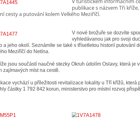
V turistickém informačním cen
publikace s názvem Tři kříže
ní cesty a putování kolem Velkého Meziříčí.
V nové brožuře se dozvíte spou
vyhledávanou jak pro svoji du
 a jeho okolí. Seznámíte se také s třísetletou historií putování
ho Meziříčí do Netína.
říže jsou součástí naučné stezky Okruh údolím Oslavy, která je
h zajímavých míst na cestě.
kace vychází u příležitosti revitalizace lokality u Tří křížů, kte
ly částky 1 792 842 korun, ministerstvo pro místní rozvoj přispě