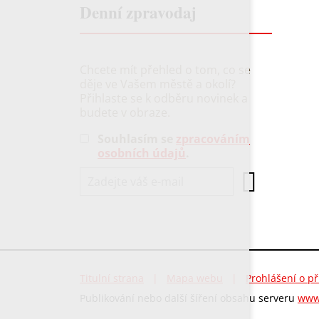
Denní zpravodaj
Chcete mít přehled o tom, co se
děje ve Vašem městě a okolí?
Přihlaste se k odběru novinek a
budete v obraze.
Souhlasím se
zpracováním
osobních údajů
.
Titulní strana
|
Mapa webu
|
Prohlášení o př
Publikování nebo další šíření obsahu serveru
www.