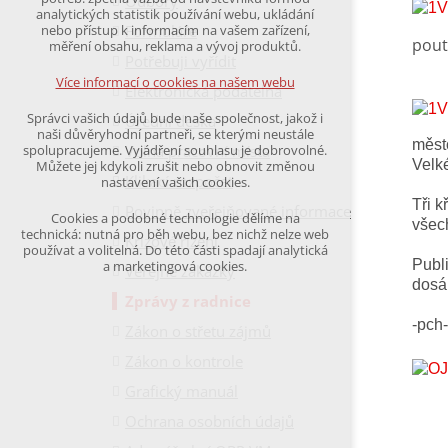
Odbory
udržení kontextu stránek (session): případná
analytických statistik používání webu, ukládání
přihlášení, volby jazyka, apod.
Formuláře
nebo přístup k informacím na vašem zařízení,
pout
měření obsahu, reklama a vývoj produktů.
Potřebuji vyřídit
Volitelná cookies
analytická pro anonymizované vyhodnocení
Více informací o cookies na našem webu
Elektronická podatelna
návštěvnosti
marketingová cookies
Správci vašich údajů bude naše společnost, jakož i
Úřední deska
(Google,Hotjar,Leadfeeder))
naši důvěryhodní partneři, se kterými neustále
město
Volná pracovní místa
spolupracujeme. Vyjádření souhlasu je dobrovolné.
Více informací o cookies na našem webu
Velké
Můžete jej kdykoli zrušit nebo obnovit změnou
Klikací rozpočet
nastavení vašich cookies.
Tři k
Povinně zveřejňované informace
Cookies a podobné technologie dělíme na
všec
Přijmout všechny cookies
technická: nutná pro běh webu, bez nichž nelze web
Krizové řízení
používat a volitelná. Do této části spadají analytická
Publi
a marketingová cookies.
Veřejné zakázky
Odmítnout vše
dosáh
Zprávy z radnice
-pch-
Zákon o střetu zájmů
Zákon o kontrole
Grafický manuál
Ochrana osobních údajů