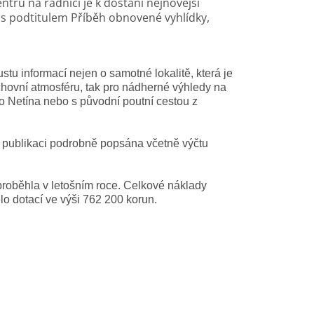
tru na radnici je k dostání nejnovější
, s podtitulem Příběh obnovené vyhlídky,
stu informací nejen o samotné lokalitě, která je
chovní atmosféru, tak pro nádherné výhledy na
 do Netína nebo s původní poutní cestou z
 v publikaci podrobně popsána včetně výčtu
rá proběhla v letošním roce. Celkové náklady
lo dotací ve výši 762 200 korun.