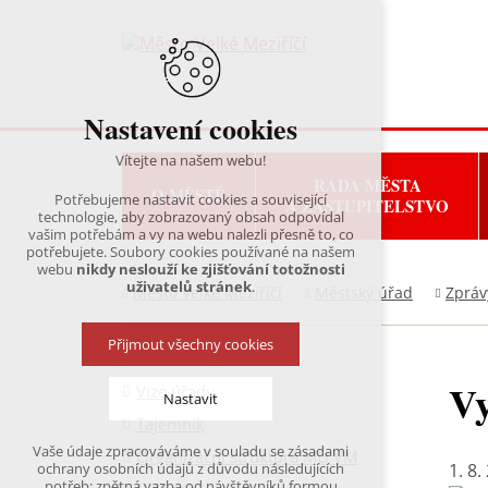
Nastavení cookies
Vítejte na našem webu!
RADA MĚSTA
O MĚSTĚ
Potřebujeme nastavit cookies a související
A ZASTUPITELSTVO
technologie, aby zobrazovaný obsah odpovídal
vašim potřebám a vy na webu nalezli přesně to, co
potřebujete. Soubory cookies používané na našem
webu
nikdy neslouží ke zjišťování totožnosti
uživatelů stránek
.
Město Velké Meziříčí
Městský úřad
Zpráv
Přijmout všechny cookies
Vy
Vize úřadu
Nastavit
Tajemník
Vaše údaje zpracováváme v souladu se zásadami
Organizační struktura MÚ VM
Technická cookies
1. 8.
ochrany osobních údajů z důvodu následujících
nutná pro provozování webu
potřeb: zpětná vazba od návštěvníků formou