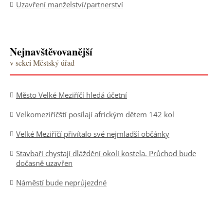
Uzavření manželství/partnerství
Nejnavštěvovanější
v sekci Městský úřad
Město Velké Meziříčí hledá účetní
Velkomeziříčští posílají africkým dětem 142 kol
Velké Meziříčí přivítalo své nejmladší občánky
Stavbaři chystají dláždění okolí kostela. Průchod bude
dočasně uzavřen
Náměstí bude neprůjezdné