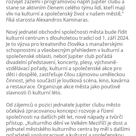
rozvíjet zázemí i programovou náplň Jupiter clubu a
stane se aktivním členem celého týmu lidí, kteří mají
vliv na kulturní a společenský život v našem městě,“
říká starosta Alexandros Kaminaras.
Nový jednatel obchodní společnosti města bude řídit
kulturní centrum s dlouholetou tradicí od 1. září 2024.
Je to výzva pro kreativního člověka s manažerskými
schopnostmi a všeobecným přehledem v kulturní a
společenské oblasti, neboť Jupiter club pořádá
divadelní představení, koncerty, plesy, výchovně-
vzdělávací pořady, kulturní a společenské akce pro
děti i dospělé, zastřešuje čilou zájmovou uměleckou
činnost, jeho součástí je loutková scéna, kino, kavárna
a restaurace. Organizuje akce města jako pouťové
slavnosti či kulturní léto.
Od zájemců o pozici jednatele Jupiter clubu město
očekává zpracovanou koncepci rozvoje a řízení
společnosti na dalších pět let, nové nápady a tvůrčí
přístup. „Kulturního dění ve Velkém Meziříčí je dost a
jednatel městského kulturního centra by měl s dalšími
pořadateli spolupracovat a kulturní a společenskou