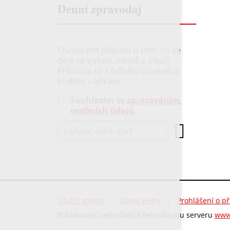
Denní zpravodaj
Chcete mít přehled o tom, co se
děje ve Vašem městě a okolí?
Přihlaste se k odběru novinek a
budete v obraze.
Souhlasím se
zpracováním
osobních údajů
.
Titulní strana
|
Mapa webu
|
Prohlášení o př
Publikování nebo další šíření obsahu serveru
www.