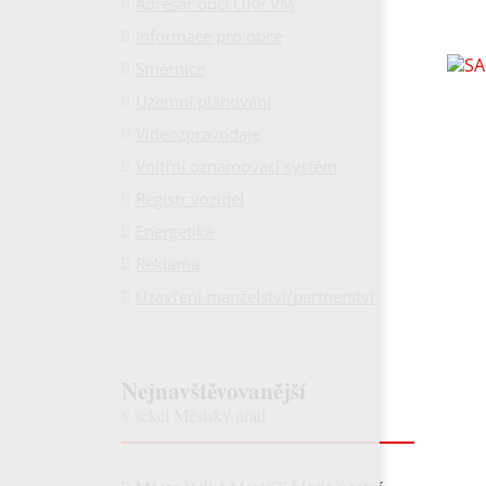
Adresář obcí ORP VM
Informace pro obce
Směrnice
Územní plánování
Videozpravodaje
Vnitřní oznamovací systém
Registr vozidel
Energetika
Reklama
Uzavření manželství/partnerství
Nejnavštěvovanější
v sekci Městský úřad