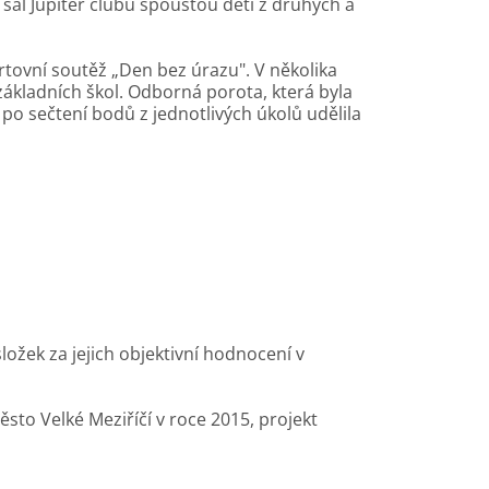
ý sál Jupiter clubu spoustou dětí z druhých a
tovní soutěž „Den bez úrazu". V několika
základních škol. Odborná porota, která byla
po sečtení bodů z jednotlivých úkolů udělila
žek za jejich objektivní hodnocení v
o Velké Meziříčí v roce 2015, projekt