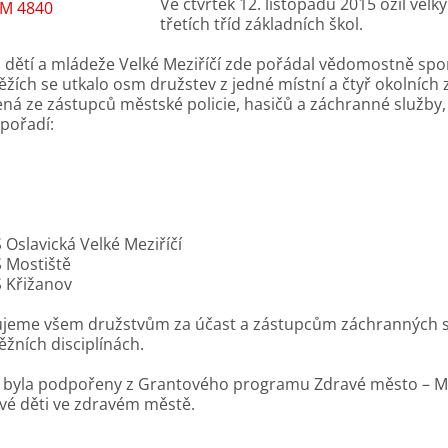
Ve čtvrtek 12. listopadu 2015 ožil velk
třetích tříd základních škol.
dětí a mládeže Velké Meziříčí zde pořádal vědomostně spor
ěžích se utkalo osm družstev z jedné místní a čtyř okolních 
ená ze zástupců městské policie, hasičů a záchranné služby, 
 pořadí:
 Oslavická Velké Meziříčí
 Mostiště
 Křižanov
jeme všem družstvům za účast a zástupcům záchranných slo
ěžních disciplínách.
 byla podpořeny z Grantového programu Zdravé město – Měst
vé děti ve zdravém městě.