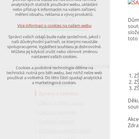
Odbory
udržení kontextu stránek (session): případná
analytických statistik používání webu, ukládání
přihlášení, volby jazyka, apod.
Formuláře
nebo přístup k informacím na vašem zařízení,
měření obsahu, reklama a vývoj produktů.
Potřebuji vyřídit
Volitelná cookies
Dům 
analytická pro anonymizované vyhodnocení
sout
Více informací o cookies na našem webu
Elektronická podatelna
návštěvnosti
slož
marketingová cookies
Správci vašich údajů bude naše společnost, jakož i
Úřední deska
toto
(Google,Hotjar,Leadfeeder))
naši důvěryhodní partneři, se kterými neustále
Volná pracovní místa
spolupracujeme. Vyjádření souhlasu je dobrovolné.
Více informací o cookies na našem webu
Můžete jej kdykoli zrušit nebo obnovit změnou
Klikací rozpočet
nastavení vašich cookies.
Povinně zveřejňované informace
Cookies a podobné technologie dělíme na
Přijmout všechny cookies
technická: nutná pro běh webu, bez nichž nelze web
Krizové řízení
ZŠ
používat a volitelná. Do této části spadají analytická
ZŠ
a marketingová cookies.
Veřejné zakázky
Odmítnout vše
ZŠ
Zprávy z radnice
Děku
Zákon o střetu zájmů
sout
Zákon o kontrole
Akce
Grafický manuál
Zdra
Ochrana osobních údajů