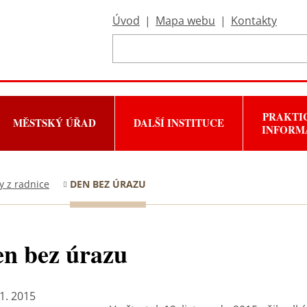
Úvod
|
Mapa webu
|
Kontakty
PRAKTI
MĚSTSKÝ ÚŘAD
DALŠÍ INSTITUCE
INFORM
y z radnice
DEN BEZ ÚRAZU
n bez úrazu
11. 2015