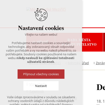
Nastavení cookies
Vítejte na našem webu!
RADA MĚSTA
O MĚSTĚ
Potřebujeme nastavit cookies a související
A ZASTUPITELSTVO
technologie, aby zobrazovaný obsah odpovídal
vašim potřebám a vy na webu nalezli přesně to, co
potřebujete. Soubory cookies používané na našem
webu
nikdy neslouží ke zjišťování totožnosti
uživatelů stránek
.
Město Velké Meziříčí
Městský úřad
Zpráv
Přijmout všechny cookies
De
Vize úřadu
Nastavit
Tajemník
Vaše údaje zpracováváme v souladu se zásadami
Organizační struktura MÚ VM
Technická cookies
18. 
ochrany osobních údajů z důvodu následujících
nutná pro provozování webu
potřeb: zpětná vazba od návštěvníků formou