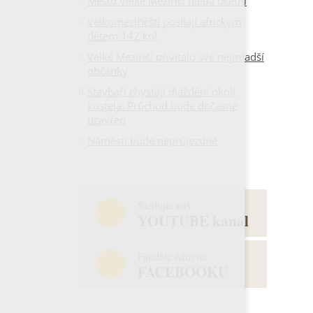
Město Velké Meziříčí hledá účetní
Velkomeziříčští posílají africkým
dětem 142 kol
Velké Meziříčí přivítalo své nejmladší
občánky
Stavbaři chystají dláždění okolí
kostela. Průchod bude dočasně
uzavřen
Náměstí bude neprůjezdné
Sledujte náš
YOUTUBE kanál
Fanděte nám na
FACEBOOKU