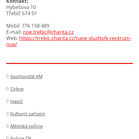
Kontakt:
Hybešova 10
Třebíč 674 01
Mobil: 776 158 489
E-mail:
noe.trebic@charita.cz
Web:
https://trebic.charita.cz/nase-sluzby/k-centrum-
noe/
Sportoviště VM
Církve
Hasiči
Kulturní zařízení
Městská policie
Policie ČR