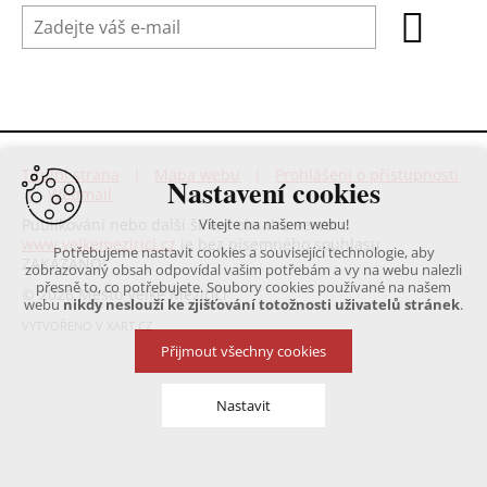
Titulní strana
|
Mapa webu
|
Prohlášení o přístupnosti
Nastavení cookies
|
Webmail
Publikování nebo další šíření obsahu serveru
Vítejte na našem webu!
www.velkemezirici.cz
je bez písemného souhlasu
Potřebujeme nastavit cookies a související technologie, aby
ZAKÁZÁNO!
zobrazovaný obsah odpovídal vašim potřebám a vy na webu nalezli
přesně to, co potřebujete. Soubory cookies používané na našem
© 2026 Město Velké Meziříčí
webu
nikdy neslouží ke zjišťování totožnosti uživatelů stránek
.
VYTVOŘENO V XART.CZ
Přijmout všechny cookies
Nastavit
Technická cookies
nutná pro provozování webu