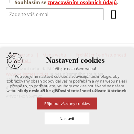
Souhlasím se
zpracováním osobních údajů
.
Titulní strana
|
Mapa webu
|
Prohlášení o přístupnosti
Nastavení cookies
|
Webmail
Publikování nebo další šíření obsahu serveru
Vítejte na našem webu!
www.velkemezirici.cz
je bez písemného souhlasu
Potřebujeme nastavit cookies a související technologie, aby
ZAKÁZÁNO!
zobrazovaný obsah odpovídal vašim potřebám a vy na webu nalezli
přesně to, co potřebujete. Soubory cookies používané na našem
© 2026 Město Velké Meziříčí
webu
nikdy neslouží ke zjišťování totožnosti uživatelů stránek
.
VYTVOŘENO V XART.CZ
Přijmout všechny cookies
Nastavit