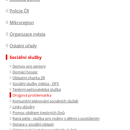
Policie ČR
Mikroregion
Organizace města
Ostatní úřady
Sociální služby
Domov pro seniory
Domácí hospic
Oblastní charita ZR
Sociální služby města - DPS
Terénní pečovatelská služba
Drogová problematika
Komunitní plánování sociálních služeb
Linky důvěry
Pomoc obětem trestných činů
Raná péče - služba pro rodiny s dětmi s postižením
Dotace v sociální oblasti