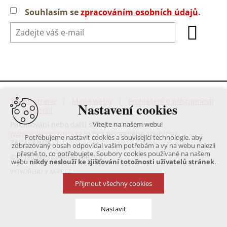
Souhlasím se
zpracováním osobních údajů
.
Titulní strana
|
Mapa webu
|
Prohlášení o přístupnosti
Nastavení cookies
|
Webmail
Publikování nebo další šíření obsahu serveru
Vítejte na našem webu!
www.velkemezirici.cz
je bez písemného souhlasu
Potřebujeme nastavit cookies a související technologie, aby
ZAKÁZÁNO!
zobrazovaný obsah odpovídal vašim potřebám a vy na webu nalezli
přesně to, co potřebujete. Soubory cookies používané na našem
© 2026 Město Velké Meziříčí
webu
nikdy neslouží ke zjišťování totožnosti uživatelů stránek
.
VYTVOŘENO V XART.CZ
Přijmout všechny cookies
Nastavit