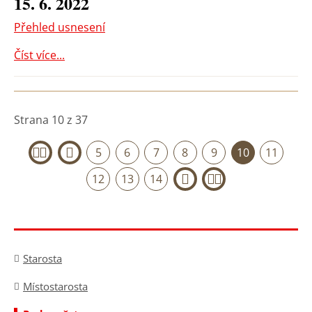
15. 6. 2022
Přehled usnesení
Číst více...
Strana 10 z 37
5
6
7
8
9
10
11
«
‹
12
13
14
›
»
Starosta
Místostarosta