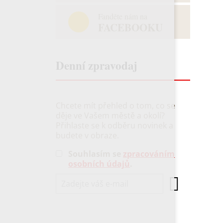
Fanděte nám na
FACEBOOKU
Denní zpravodaj
Chcete mít přehled o tom, co se
děje ve Vašem městě a okolí?
Přihlaste se k odběru novinek a
budete v obraze.
Souhlasím se
zpracováním
osobních údajů
.