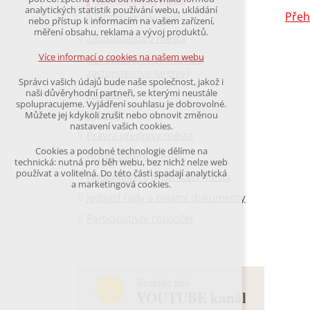
Usnesení z rady města
udržení kontextu stránek (session): případná
analytických statistik používání webu, ukládání
Přeh
Termíny jednání rady
přihlášení, volby jazyka, apod.
nebo přístup k informacím na vašem zařízení,
měření obsahu, reklama a vývoj produktů.
Zastupitelstvo města
Volitelná cookies
analytická pro anonymizované vyhodnocení
Více informací o cookies na našem webu
Starostové, rady města a
návštěvnosti
zastupitelstva (archiv)
marketingová cookies
Správci vašich údajů bude naše společnost, jakož i
(Google,Hotjar,Leadfeeder))
Komise
naši důvěryhodní partneři, se kterými neustále
spolupracujeme. Vyjádření souhlasu je dobrovolné.
Více informací o cookies na našem webu
Výbory
Můžete jej kdykoli zrušit nebo obnovit změnou
nastavení vašich cookies.
Právní předpisy města
Cookies a podobné technologie dělíme na
Hospodaření města
Přijmout všechny cookies
technická: nutná pro běh webu, bez nichž nelze web
používat a volitelná. Do této části spadají analytická
Hospodaření organizací města
a marketingová cookies.
Odmítnout vše
Jednací řády a ostatní dokumenty
Participativní rozpočet
Sledujte náš
YOUTUBE kanál