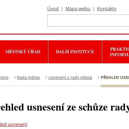
Úvod
|
Mapa webu
|
Kontakty
PRAKTI
MĚSTSKÝ ÚŘAD
DALŠÍ INSTITUCE
INFORM
lstvo
Rada města
Usnesení z rady města
PŘEHLED USNE
ehled usnesení ze schůze rady
led usnesení