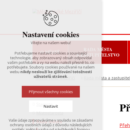
Nastavení cookies
Vítejte na našem webu!
RADA MĚSTA
O MĚSTĚ
Potřebujeme nastavit cookies a související
A ZASTUPITELSTVO
technologie, aby zobrazovaný obsah odpovídal
vašim potřebám a vy na webu nalezli přesně to, co
potřebujete. Soubory cookies používané na našem
webu
nikdy neslouží ke zjišťování totožnosti
uživatelů stránek
.
Město Velké Meziříčí
Rada města a zastupite
Přijmout všechny cookies
Př
Starosta
Nastavit
Místostarosta
Vaše údaje zpracováváme v souladu se zásadami
Rada města
Technická cookies
Přeh
ochrany osobních údajů z důvodu následujících
nutná pro provozování webu
potřeb: zpětná vazba od návštěvníků formou